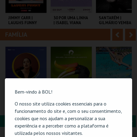
i
n
o
t
JIMMY CARR |
30 POR UMA LINHA
SANTARÉM |
LAUGHS FUNNY
| ISABEL VIANA
GILMÁRIO VEMBA:
r
e
3º ROUND
FAMÍLIA
A
S
COLISEU DE LISBOA
SALAJAIME SALAZAR
CNEMA
SAMPAIO
n
e
t
g
MAIS INFO
MAIS INFO
MAIS INFO
e
u
COMPRAR
COMPRAR
COMPRAR
r
i
i
n
Bem-vindo à BOL!
o
t
O nosso site utiliza cookies essenciais para o
26-AGOSTO |
ZOO DE LOUROSA
PRAIA DAS ROCAS -
FATACIL"26
ENTRADAS 2026
funcionamento do site e, com o seu consentimento,
r
e
cookies que nos ajudam a personalizar a sua
FORMAÇÃO & EDUCAÇÃO
A
S
PARQ. FEIRAS E
PARQUE
PRAIA DAS ROCAS
experiência e a perceber como a plataforma é
EXPOSIÇÕES
ORNITOLÓGICO
n
e
utilizada pelos nossos visitantes.