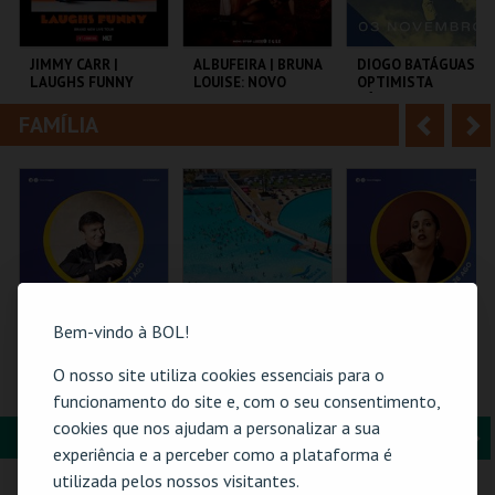
i
n
o
t
JIMMY CARR |
ALBUFEIRA | BRUNA
DIOGO BATÁGUAS |
LAUGHS FUNNY
LOUISE: NOVO
OPTIMISTA
r
e
SHOW
CÉPTICO
FAMÍLIA
A
S
COLISEU DE LISBOA
CENTRO
TAGV
C.MARRIOTT
n
e
ALGARVE
t
g
MAIS INFO
MAIS INFO
MAIS INFO
e
u
COMPRAR
COMPRAR
COMPRAR
r
i
i
n
Bem-vindo à BOL!
o
t
O nosso site utiliza cookies essenciais para o
21-AGOSTO |
PRAIA DAS ROCAS -
26-AGOSTO |
FATACIL"26
SOMBRAS 2026
FATACIL"26
funcionamento do site e, com o seu consentimento,
r
e
cookies que nos ajudam a personalizar a sua
FORMAÇÃO & EDUCAÇÃO
A
S
PARQ. FEIRAS E
PRAIA DAS ROCAS
PARQ. FEIRAS E
experiência e a perceber como a plataforma é
EXPOSIÇÕES
EXPOSIÇÕES
n
e
utilizada pelos nossos visitantes.