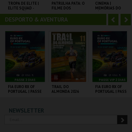
o
t
TROPA DE ELITE |
PATRULHA PATA: O
CINEMA |
ELITE SQUAD -
FILME DOS
MEMÓRIAS DO
r
e
CICLO CLÁSSICOS
DINOSSAUROS V.P.
CÁRCERE
DO BRASIL
DESPORTO & AVENTURA
A
S
CAPITÓLIO.
CINETEATRO
CASA DAS ARTES
ANADIA
FAMALICÃO
n
e
t
g
MAIS INFO
MAIS INFO
MAIS INFO
e
u
COMPRAR
COMPRAR
COMPRAR
r
i
i
n
o
t
FIA EURO RX OF
TRAIL DO
FIA EURO RX OF
PORTUGAL | PASSE
ALMONDA 2026
PORTUGAL | PASSE
r
e
3 DIAS
VIP 2 DIAS
CIRCUITO DE
SERRA DE AIRE
CIRCUITO DE
NEWSLETTER
LOUSADA
LOUSADA
MAIS INFO
MAIS INFO
MAIS INFO