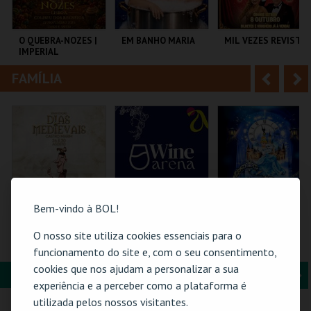
i
n
o
t
O QUEBRA-NOZES |
EM BANHO MARIA
MIL VEZES REVISTA
IMPERIAL
r
e
HERITAGE BALLET |
CLASSIC STAGE
FAMÍLIA
A
S
COLISEU DE LISBOA
C CULTURAL
TEATRO POLITEAMA
ANTÓNIO ALEIXO
n
e
t
g
MAIS INFO
MAIS INFO
MAIS INFO
e
u
COMPRAR
COMPRAR
COMPRAR
r
i
i
n
Bem-vindo à BOL!
o
t
O nosso site utiliza cookies essenciais para o
MERCADO
WINE ARENA 2026 |
CINDERELA - O
MEDIEVAL | DIAS
DIÁRIO
MUSICAL
funcionamento do site e, com o seu consentimento,
r
e
MEDIEVAIS EM
cookies que nos ajudam a personalizar a sua
CASTRO MARIM
FORMAÇÃO & EDUCAÇÃO
A
S
2026
VILA DE CASTRO
PÓVOA ARENA.
EUROPARQUE
experiência e a perceber como a plataforma é
MARIM
n
e
utilizada pelos nossos visitantes.