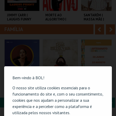
i
n
o
t
JIMMY CARR |
MORTE AO
SANTARÉM |
LAUGHS FUNNY
ALGORITMO |
MASSA MÃE |
r
e
DANIEL DUNCAN
DIOGO FARO
EM PORTUGAL
FAMÍLIA
A
S
COLISEU DE LISBOA
TEATRO DA
TEATRO TABORDA
COMUNA
n
e
t
g
MAIS INFO
MAIS INFO
MAIS INFO
e
u
COMPRAR
COMPRAR
COMPRAR
r
i
i
n
Bem-vindo à BOL!
o
t
O nosso site utiliza cookies essenciais para o
26-AGOSTO |
SEJA REI POR UMA
61ª FEIRA DE
FATACIL"26
NOITE | DIAS
ARTESANATO DO
funcionamento do site e, com o seu consentimento,
r
e
MEDIEVAIS EM
ESTORIL
cookies que nos ajudam a personalizar a sua
CASTRO MARIM
FORMAÇÃO & EDUCAÇÃO
A
S
2026
PARQ. FEIRAS E
VILA DE CASTRO
FIARTIL
experiência e a perceber como a plataforma é
EXPOSIÇÕES
MARIM
n
e
utilizada pelos nossos visitantes.