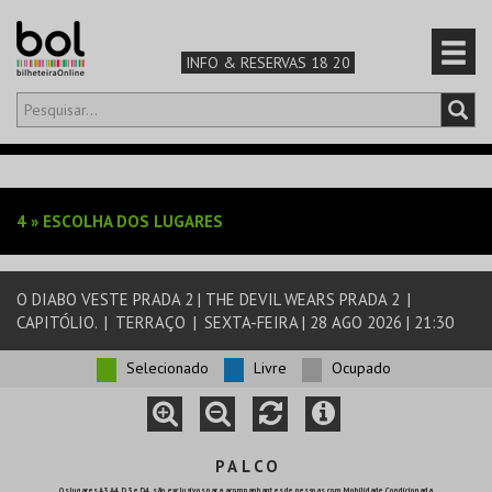
INFO & RESERVAS 18 20
Olá,
iniciar sessão
PT
0
CARRINHO
4
»
ESCOLHA DOS LUGARES
TEATRO & ARTE
O DIABO VESTE PRADA 2 | THE DEVIL WEARS PRADA 2
|
MÚSICA & FESTIVAIS
CAPITÓLIO.
|
TERRAÇO
|
SEXTA-FEIRA | 28 AGO 2026 | 21:30
FAMÍLIA
Selecionado
Livre
Ocupado
DESPORTO & AVENTURA
P A L C O
Os lugares A3, A4, D3 e D4, são exclusivos para acompanhantes de pessoas com Mobilidade Condicionada