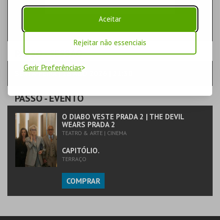
Aceitar
Rejeitar não essenciais
PASSO
- SESSÃO
Gerir Preferências
SEXTA-FEIRA | 28 AGO 2026 | 21:30
PASSO
- EVENTO
O DIABO VESTE PRADA 2 | THE DEVIL
WEARS PRADA 2
TEATRO & ARTE | CINEMA
CAPITÓLIO.
TERRAÇO
COMPRAR