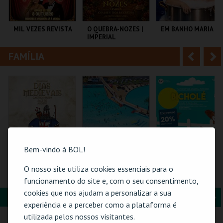
i
n
o
t
MIL VEZES REVISTA
O QUEBRA-NOZES |
EM BANHO MARIA
IMPERIAL
r
e
HERITAGE BALLET |
CLASSIC STAGE
FAMÍLIA
A
S
TEATRO POLITEAMA
COLISEU DE LISBOA
C CULTURAL
ANTÓNIO ALEIXO
n
e
t
g
MAIS INFO
MAIS INFO
MAIS INFO
e
u
COMPRAR
COMPRAR
COMPRAR
r
i
i
n
Bem-vindo à BOL!
o
t
O nosso site utiliza cookies essenciais para o
BILHETE
PRAIA DAS ROCAS -
BICHOLÉ
COMPLETO- INCLUI
ENTRADAS 2026
funcionamento do site e, com o seu consentimento,
r
e
CASTELO | DIAS
cookies que nos ajudam a personalizar a sua
MEDIEVAIS EM
FORMAÇÃO & EDUCAÇÃO
A
S
CASTRO MARIM
VILA DE CASTRO
PRAIA DAS ROCAS
BOUTIQUE DA
experiência e a perceber como a plataforma é
2026
MARIM
CULTURA
n
e
utilizada pelos nossos visitantes.