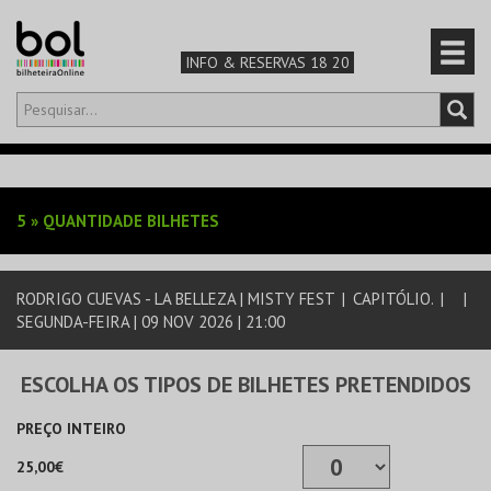
INFO & RESERVAS 18 20
Olá,
iniciar sessão
PT
0
CARRINHO
5
»
QUANTIDADE BILHETES
TEATRO & ARTE
RODRIGO CUEVAS - LA BELLEZA | MISTY FEST
|
CAPITÓLIO.
|
|
MÚSICA & FESTIVAIS
SEGUNDA-FEIRA | 09 NOV 2026 | 21:00
FAMÍLIA
ESCOLHA OS TIPOS DE BILHETES PRETENDIDOS
DESPORTO & AVENTURA
PREÇO INTEIRO
25,00€