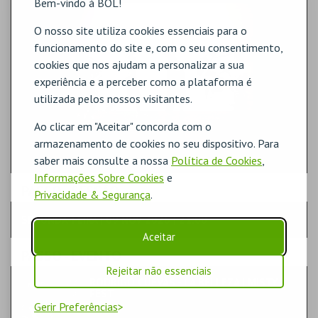
Bem-vindo à BOL!
O nosso site utiliza cookies essenciais para o
funcionamento do site e, com o seu consentimento,
cookies que nos ajudam a personalizar a sua
experiência e a perceber como a plataforma é
utilizada pelos nossos visitantes.
Ao clicar em "Aceitar" concorda com o
armazenamento de cookies no seu dispositivo. Para
saber mais consulte a nossa
Política de Cookies
,
Informações Sobre Cookies
e
PASSO
- SESSÃO
Privacidade & Segurança
.
SEGUNDA-FEIRA | 09 NOV 2026 | 21:00
Aceitar
PASSO
- EVENTO
Rejeitar não essenciais
RODRIGO CUEVAS - LA BELLEZA | MISTY
FEST
Gerir Preferências
MÚSICA & FESTIVAIS | MÚSICA