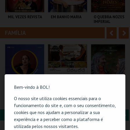
i
n
o
t
MIL VEZES REVISTA
EM BANHO MARIA
O QUEBRA-NOZES |
IMPERIAL
r
e
HERITAGE BALLET |
CLASSIC STAGE
FAMÍLIA
A
S
TEATRO POLITEAMA
C CULTURAL
COLISEU DE LISBOA
ANTÓNIO ALEIXO
n
e
t
g
MAIS INFO
MAIS INFO
MAIS INFO
e
u
COMPRAR
COMPRAR
COMPRAR
r
i
i
n
Bem-vindo à BOL!
o
t
O nosso site utiliza cookies essenciais para o
26-AGOSTO |
BLUE CRUISES -
FLORESTA MÁGICA
FATACIL"26
TÁGIDES BRUNCH |
funcionamento do site e, com o seu consentimento,
r
e
PASSEIO DE BARCO
cookies que nos ajudam a personalizar a sua
2026
FORMAÇÃO & EDUCAÇÃO
A
S
PARQ. FEIRAS E
BLUE CRUISES
SANTA MARIA DA
experiência e a perceber como a plataforma é
EXPOSIÇÕES
FEIRA
n
e
utilizada pelos nossos visitantes.