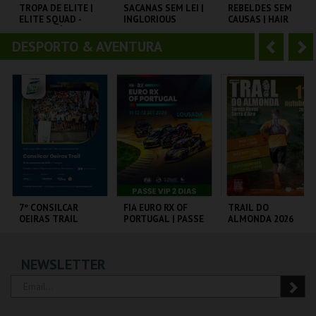
o
t
TROPA DE ELITE |
SACANAS SEM LEI |
REBELDES SEM
ELITE SQUAD -
INGLORIOUS
CAUSAS | HAIR
r
e
CICLO CLÁSSICOS
BASTERDS
DO BRASIL
DESPORTO & AVENTURA
A
S
CAPITÓLIO.
CAPITÓLIO.
CINEMATECA
n
e
t
g
MAIS INFO
MAIS INFO
MAIS INFO
e
u
COMPRAR
COMPRAR
COMPRAR
r
i
i
n
o
t
7º CONSILCAR
FIA EURO RX OF
TRAIL DO
OEIRAS TRAIL
PORTUGAL | PASSE
ALMONDA 2026
r
e
VIP 2 DIAS
FÁBRICA DA
CIRCUITO DE
SERRA DE AIRE
NEWSLETTER
PÓLVORA
LOUSADA
MAIS INFO
MAIS INFO
MAIS INFO