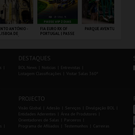
r
i
i
n
o
t
NTO ANTÓNIO -
FIA EURO RX OF
PARQUE AVENTURA
DIA
LISBOA DE
PORTUGAL | PASSE
IN
r
e
NTO ANTÓNIO -
VIP 2 DIAS
MA
ERCURSO
20
VS
 - SANTO
CIRCUITO DE
PARQUE
PO
NTÓNIO
LOUSADA
ORNITOLÓGICO
DESTAQUES
MAIS INFO
MAIS INFO
MAIS INFO
s
BOL News
Noticias
Entrevistas
Listagem Classificações
Visitar Salas 360º
COMPRAR
COMPRAR
COMPRAR
PROJECTO
Visão Global
Adesão
Serviços
Divulgação BOL
Entidades Aderentes
Área de Produtores
Orientadores de Salas
Parceiros
s
Programa de Afiliados
Testemunhos
Carreiras