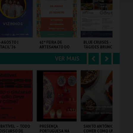
e
u
COMPRAR
COMPRAR
COMPRAR
r
i
i
n
o
t
-AGOSTO |
61ª FEIRA DE
BLUE CRUISES -
FE
TACIL"26
ARTESANATO DO
TÁGIDES BRUNCH |
r
e
ESTORIL
PASSEIO DE BARCO
2026
VER MAIS
A
S
RQ. FEIRAS E
FIARTIL
BLUE CRUISES
EU
POSIÇÕES
n
e
t
g
MAIS INFO
MAIS INFO
MAIS INFO
e
u
COMPRAR
COMPRAR
COMPRAR
r
i
i
n
o
t
BATÍVEL – TODO
PRESENÇA
SANTO ANTÓNIO -
PL
DISCURSO DE
PORTUGUESA NA
COMER COMO UM
CAM