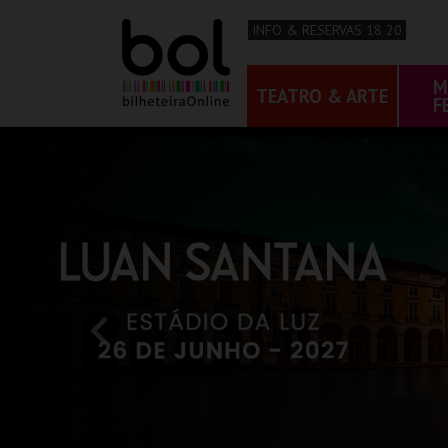
INFO & RESERVAS 18 20
M
TEATRO & ARTE
F