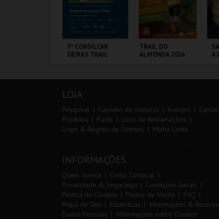
IA 29
7º CONSILCAR
TRAIL DO
SA
NTERNATIONAL
OEIRAS TRAIL
ALMONDA 2026
A 
ASTERS FUTSAL
SA
026 - SPORTING
P
P VS PALMA
ORTIMÃO ARENA
FÁBRICA DA
SERRA DE AIRE
ML
UTSAL
PÓLVORA
A
LOJA
MAIS INFO
MAIS INFO
MAIS INFO
Pesquisar
Carrinho de compras
Eventos
Cartõe
Produtos
Packs
Livro de Reclamações
Login & Registo de Clientes
Minha Conta
COMPRAR
INSCREVER
INSCREVER
INFORMAÇÕES
Quem Somos
Como Comprar
Privacidade & Segurança
Condições Gerais
Política de Cookies
Pontos de Venda
FAQ
Mapa de Site
Estatísticas
Informações & Reserva
Dados Pessoais
Informações sobre Cookies