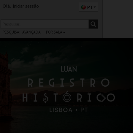
Olá,
iniciar sessão
PT
PESQUISA:
AVANÇADA
POR SALA
DISTRITO
SALA