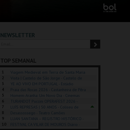
NEWSLETTER
TOP SEMANAL
1
Viagem Medieval em Terra de Santa Maria
2
2026 - Santa Maria da Feira
Visita | Castelo de São Jorge - Castelo de
3
São Jorge
YE AO VIVO EM PORTUGAL - Estádio
4
Algarve
Praia das Rocas 2026 - Castanheira de Pêra
5
Homem-Aranha: Um Novo Dia - Cinemas
6
Cinemax Penafiel
TURANDOT Puccini OPERAFEST 2026 -
POSIÇÕES |
SHREK, O MUSICAL
PIZZA MAN OEIRAS
PÉR
7
Convento da Cartuxa
LUÍS REPRESAS | 50 ANOS - Coliseu de
HIBITIONS 2026
DE 
8
Lisboa
Desassossego - Teatro Camões
9
LUAN SANTANA – REGISTRO HISTÓRICO -
SEU DO ORIENTE.
TAGUSPARK
TAGUSPARK
CAS
10
Estádio da Luz
FESTIVAL CA VILAR DE MOUROS Diário -