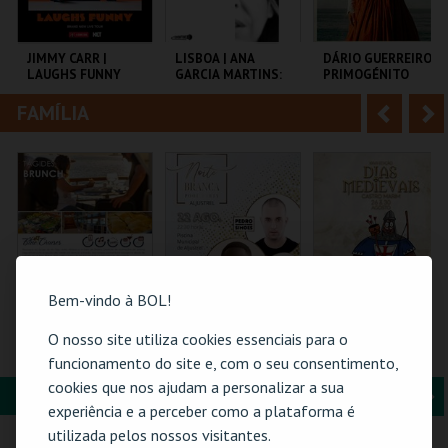
i
n
o
t
JIMMY CARR |
LISBOA | ANA
DÁRIO GUERREIRO |
LAUGHS FUNNY
GARCIA MARTINS:
PRIMOGÉNITO
r
e
INSUFICIENTE
FAMÍLIA
A
S
COLISEU DE LISBOA
AULA MAGNA
TEATRO DAS
FIGURAS
n
e
t
g
MAIS INFO
MAIS INFO
MAIS INFO
e
u
COMPRAR
COMPRAR
COMPRAR
r
i
i
n
Bem-vindo à BOL!
o
t
O nosso site utiliza cookies essenciais para o
BLUE CRUISES -
NOITE BRANCA -
BILHETE
TÁGIDES BRUNCH |
POOL PARTY
COMPLETO- INCLUI
funcionamento do site e, com o seu consentimento,
r
e
PASSEIO DE BARCO
CASTELO | DIAS
cookies que nos ajudam a personalizar a sua
2026
MEDIEVAIS EM
FORMAÇÃO & EDUCAÇÃO
A
S
CASTRO MARIM
BLUE CRUISES
PISCINA M. DE
VILA DE CASTRO
experiência e a perceber como a plataforma é
2026
ALJUSTREL
MARIM
n
e
utilizada pelos nossos visitantes.