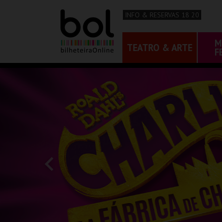
INFO & RESERVAS 18 20
M
TEATRO & ARTE
F