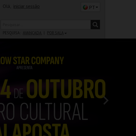
Olá,
iniciar sessão
PT
PESQUISA:
AVANÇADA
POR SALA
DISTRITO
SALA