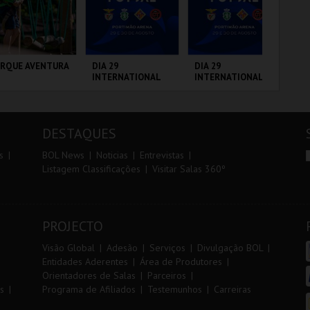
r
i
i
n
o
t
ARQUE AVENTURA
DIA 29
DIA 29
7º
INTERNATIONAL
INTERNATIONAL
OE
r
e
MASTERS FUTSAL
MASTERS FUTSAL
2026 - SL BENFICA
2026 - SPORTING
VS FC JIMBEE CAR
CP VS PALMA
RQUE
PORTIMÃO ARENA
PORTIMÃO ARENA
FÁ
FUTSAL
NITOLÓGICO
PÓ
DESTAQUES
MAIS INFO
MAIS INFO
MAIS INFO
s
BOL News
Noticias
Entrevistas
Listagem Classificações
Visitar Salas 360º
COMPRAR
COMPRAR
COMPRAR
PROJECTO
Visão Global
Adesão
Serviços
Divulgação BOL
Entidades Aderentes
Área de Produtores
Orientadores de Salas
Parceiros
s
Programa de Afiliados
Testemunhos
Carreiras