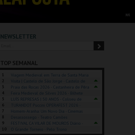
NEWSLETTER
TOP SEMANAL
1
Viagem Medieval em Terra de Santa Maria
2
2026 - Santa Maria da Feira
Visita | Castelo de São Jorge - Castelo de
3
São Jorge
Praia das Rocas 2026 - Castanheira de Pêra
4
Feira Medieval de Silves 2026 - Bilhete
5
Diário - Centro Histórico Silves
LUÍS REPRESAS | 50 ANOS - Coliseu de
6
Lisboa
TURANDOT Puccini OPERAFEST 2026 -
POSIÇÕES |
SHREK, O MUSICAL
PIZZA MAN OEIRAS
PÉR
7
Convento da Cartuxa
Homem-Aranha: Um Novo Dia - Cinemas
HIBITIONS 2026
DE 
8
Cinemax Penafiel
Desassossego - Teatro Camões
9
FESTIVAL CA VILAR DE MOUROS Diário -
SEU DO ORIENTE.
TAGUSPARK
TAGUSPARK
CAS
10
Vilar de Mouros
O Grande Torneio - Pelo Trono