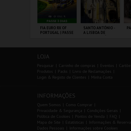
0º TRAIL COSTA
FIA EURO RX OF
SANTO ANTÓNIO -
P
ICENTINA
PORTUGAL | PASSE
A LISBOA DE
3 DIAS
SANTO ANTÓNIO -
PERCURSO
ANTIAGO DO
CIRCUITO DE
ML - SANTO
PA
ACÉM E SINES
LOUSADA
ANTÓNIO
OR
LOJA
MAIS INFO
MAIS INFO
MAIS INFO
Pesquisar
Carrinho de compras
Eventos
Cartõe
Produtos
Packs
Livro de Reclamações
Login & Registo de Clientes
Minha Conta
INSCREVER
COMPRAR
COMPRAR
INFORMAÇÕES
Quem Somos
Como Comprar
Privacidade & Segurança
Condições Gerais
Política de Cookies
Pontos de Venda
FAQ
Mapa de Site
Estatísticas
Informações & Reserva
Dados Pessoais
Informações sobre Cookies