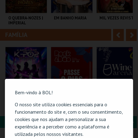
i
n
o
t
O QUEBRA-NOZES |
EM BANHO MARIA
MIL VEZES REVISTA
IMPERIAL
r
e
HERITAGE BALLET |
CLASSIC STAGE
FAMÍLIA
A
S
COLISEU DE LISBOA
C CULTURAL
TEATRO POLITEAMA
ANTÓNIO ALEIXO
n
e
t
g
MAIS INFO
MAIS INFO
MAIS INFO
e
u
COMPRAR
COMPRAR
COMPRAR
r
i
i
n
Bem-vindo à BOL!
o
t
O nosso site utiliza cookies essenciais para o
A BATALHA DO K-
ROCK & DÃO |
WINE ARENA 2026 |
POP EM CONCERTO
PASSE 2 DIAS
DIÁRIO
funcionamento do site e, com o seu consentimento,
r
e
(TRIBUTO) | PÓVOA
cookies que nos ajudam a personalizar a sua
DE VARZIM
FORMAÇÃO & EDUCAÇÃO
A
S
PÓVOA ARENA.
VISEU
PÓVOA ARENA.
experiência e a perceber como a plataforma é
n
e
utilizada pelos nossos visitantes.