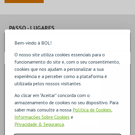
PASSO
- LUGARES
Escolha a quantidade de bilhetes que pretende
Bem-vindo à BOL!
O nosso site utiliza cookies essenciais para o
PASSO
- SECTOR
funcionamento do site e, com o seu consentimento,
cookies que nos ajudam a personalizar a sua
GERAL
experiência e a perceber como a plataforma é
utilizada pelos nossos visitantes.
Ao clicar em "Aceitar" concorda com o
armazenamento de cookies no seu dispositivo. Para
saber mais consulte a nossa
Política de Cookies
,
Informações Sobre Cookies
e
Privacidade & Segurança
.