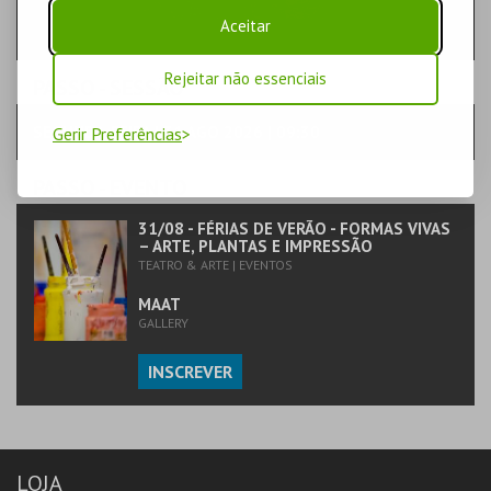
Aceitar
Rejeitar não essenciais
PASSO
- SESSÃO
SEGUNDA-FEIRA | 31 AGO 2026 | 09:30
Gerir Preferências
PASSO
- EVENTO
31/08 - FÉRIAS DE VERÃO - FORMAS VIVAS
– ARTE, PLANTAS E IMPRESSÃO
TEATRO & ARTE | EVENTOS
MAAT
GALLERY
INSCREVER
LOJA