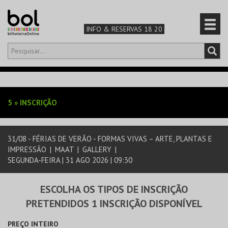
INFO & RESERVAS 18 20
Olá,
iniciar sessão
PT
0
CARRINHO
5
»
INSCRIÇÃO
TEATRO & ARTE
31/08 - FÉRIAS DE VERÃO - FORMAS VIVAS – ARTE, PLANTAS E
MÚSICA & FESTIVAIS
IMPRESSÃO
|
MAAT
|
GALLERY
|
SEGUNDA-FEIRA | 31 AGO 2026 | 09:30
FAMÍLIA
ESCOLHA OS TIPOS DE INSCRIÇÃO
DESPORTO & AVENTURA
PRETENDIDOS 1 INSCRIÇÃO DISPONÍVEL
PREÇO INTEIRO