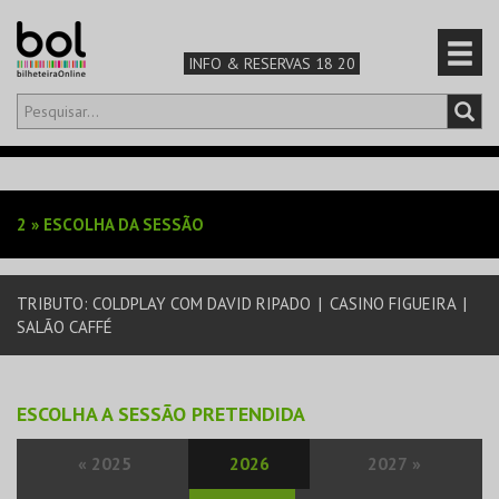
INFO & RESERVAS 18 20
Olá,
iniciar sessão
PT
0
CARRINHO
2
»
ESCOLHA DA SESSÃO
TEATRO & ARTE
TRIBUTO: COLDPLAY COM DAVID RIPADO
|
CASINO FIGUEIRA
|
MÚSICA & FESTIVAIS
SALÃO CAFFÉ
FAMÍLIA
ESCOLHA A SESSÃO PRETENDIDA
DESPORTO & AVENTURA
«
2025
2026
2027
»