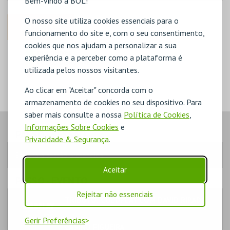
Bem-vindo à BOL!
O nosso site utiliza cookies essenciais para o
ANTERIOR
funcionamento do site e, com o seu consentimento,
cookies que nos ajudam a personalizar a sua
DISPONÍVEL
experiência e a perceber como a plataforma é
POUCO DISPONÍVEL
utilizada pelos nossos visitantes.
ESGOTADO
Ao clicar em "Aceitar" concorda com o
armazenamento de cookies no seu dispositivo. Para
saber mais consulte a nossa
Política de Cookies
,
Informações Sobre Cookies
e
PASSO
- SESSÃO
Privacidade & Segurança
.
Escolha a sessão pretendida
Aceitar
PASSO
- EVENTO
Rejeitar não essenciais
TRIBUTO: COLDPLAY COM DAVID RIPADO
MÚSICA & FESTIVAIS | MÚSICA
Gerir Preferências
CASINO FIGUEIRA