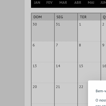
JAN
FEV
MAR
ABR
MAI
JU
DOM
SEG
TER
Q
30
31
1
2
6
7
8
9
13
14
15
1
20
21
22
2
Bem-v
O noss
seu co