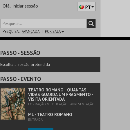
Olá,
iniciar sessão
PT
PESQUISA:
AVANÇADA
POR SALA
DISTRITO
PASSO
- SESSÃO
SALA
Escolha a sessão pretendida
PASSO
- EVENTO
TEATRO ROMANO - QUANTAS
VIDAS GUARDA UM FRAGMENTO -
VISITA ORIENTADA
FORMAÇÃO & EDUCAÇÃO | APRESENTAÇÃO
ML - TEATRO ROMANO
ENTRADA