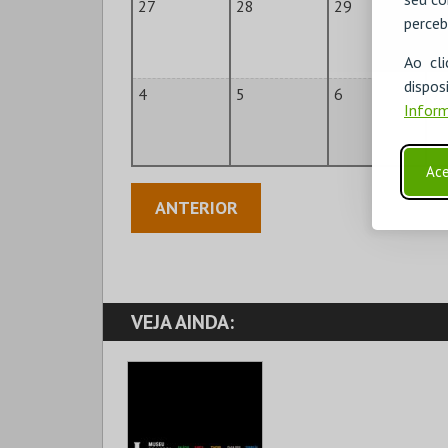
27
28
29
3
perceb
Ao cl
disp
4
5
6
7
Inform
Ace
ANTERIOR
VEJA AINDA: