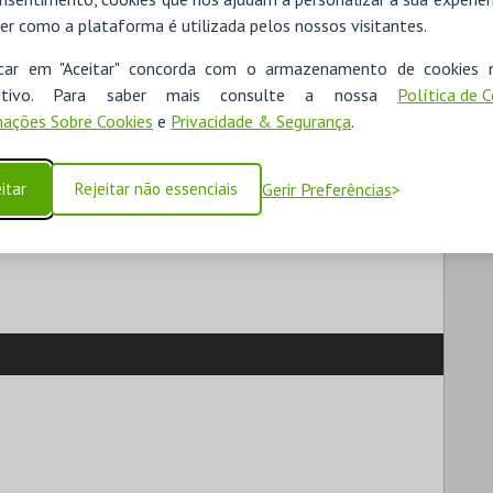
0
1
2
3
er como a plataforma é utilizada pelos nossos visitantes.
icar em "Aceitar" concorda com o armazenamento de cookies 
ositivo. Para saber mais consulte a nossa
Política de 
8
9
10
ações Sobre Cookies
e
Privacidade & Segurança
.
itar
Rejeitar não essenciais
Gerir Preferências