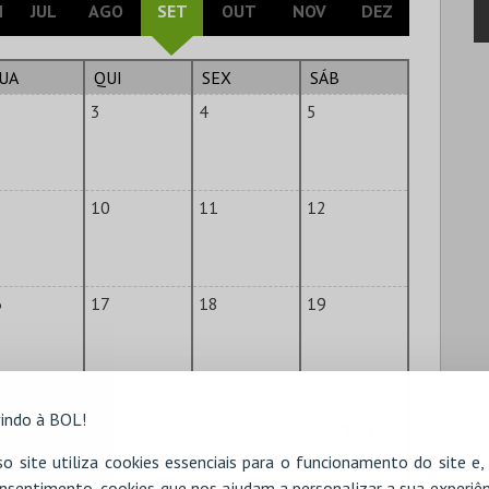
N
JUL
AGO
SET
OUT
NOV
DEZ
UA
QUI
SEX
SÁB
3
4
5
10
11
12
6
17
18
19
3
24
25
26
indo à BOL!
15:00
o site utiliza cookies essenciais para o funcionamento do site e
nsentimento, cookies que nos ajudam a personalizar a sua experiên