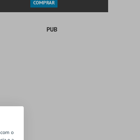
COMPRAR
PUB
, com o
cia e a