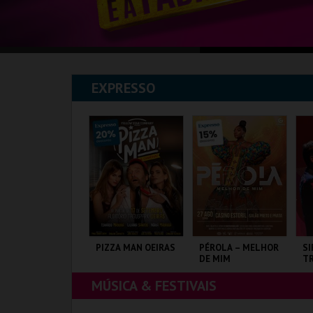
EXPRESSO
XPOSIÇÕES |
PIZZA MAN OEIRAS
PÉROLA – MELHOR
SI
XHIBITIONS 2026
DE MIM
TR
J
MÚSICA & FESTIVAIS
USEU DO ORIENTE.
TAGUSPARK
CASINO ESTORIL
CO