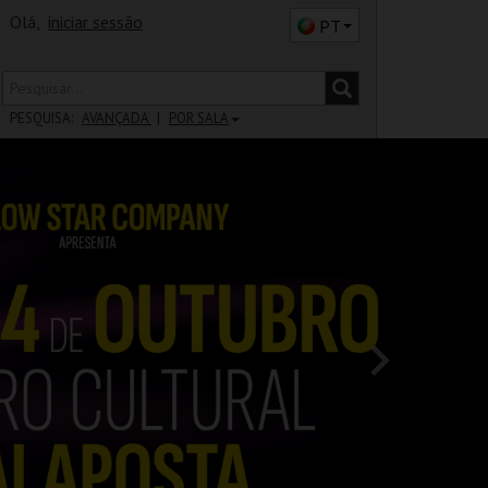
Olá,
iniciar sessão
PT
PESQUISA:
AVANÇADA
POR SALA
DISTRITO
SALA