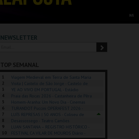
NEWSLETTER
TOP SEMANAL
1
Viagem Medieval em Terra de Santa Maria
2
2026 - Santa Maria da Feira
Visita | Castelo de São Jorge - Castelo de
3
São Jorge
YE AO VIVO EM PORTUGAL - Estádio
4
Algarve
Praia das Rocas 2026 - Castanheira de Pêra
5
Homem-Aranha: Um Novo Dia - Cinemas
6
Cinemax Penafiel
TURANDOT Puccini OPERAFEST 2026 -
REK, O MUSICAL
EXPOSIÇÕES |
PIZZA MAN OEIRAS
PÉR
7
Convento da Cartuxa
LUÍS REPRESAS | 50 ANOS - Coliseu de
EXHIBITIONS 2026
DE 
8
Lisboa
Desassossego - Teatro Camões
9
LUAN SANTANA – REGISTRO HISTÓRICO -
GUSPARK
MUSEU DO ORIENTE.
TAGUSPARK
CAS
10
Estádio da Luz
FESTIVAL CA VILAR DE MOUROS Diário -