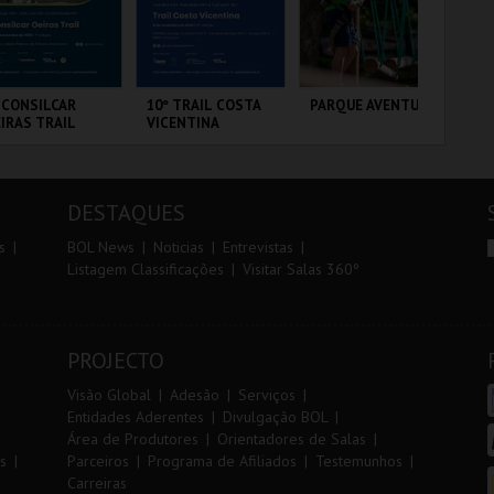
r
i
i
n
o
t
 CONSILCAR
10º TRAIL COSTA
PARQUE AVENTURA
DIA
IRAS TRAIL
VICENTINA
IN
r
e
MA
20
VS
BRICA DA
SANTIAGO DO
PARQUE
PO
LVORA
CACÉM E SINES
ORNITOLÓGICO
DESTAQUES
MAIS INFO
MAIS INFO
MAIS INFO
s
BOL News
Noticias
Entrevistas
Listagem Classificações
Visitar Salas 360º
INSCREVER
INSCREVER
COMPRAR
PROJECTO
Visão Global
Adesão
Serviços
Entidades Aderentes
Divulgação BOL
Área de Produtores
Orientadores de Salas
s
Parceiros
Programa de Afiliados
Testemunhos
Carreiras