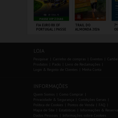
IA EURO RX OF
FIA EURO RX OF
TRAIL DO
7º
ORTUGAL | PASSE
PORTUGAL | PASSE
ALMONDA 2026
OE
 DIAS
VIP 2 DIAS
IRCUITO DE
CIRCUITO DE
SERRA DE AIRE
FÁ
OUSADA
LOUSADA
PÓ
LOJA
MAIS INFO
MAIS INFO
MAIS INFO
Pesquisar
Carrinho de compras
Eventos
Cartõe
Produtos
Packs
Livro de Reclamações
Login & Registo de Clientes
Minha Conta
COMPRAR
COMPRAR
INSCREVER
INFORMAÇÕES
Quem Somos
Como Comprar
Privacidade & Segurança
Condições Gerais
Política de Cookies
Pontos de Venda
FAQ
Mapa de Site
Estatísticas
Informações & Reserva
Dados Pessoais
Informações sobre Cookies