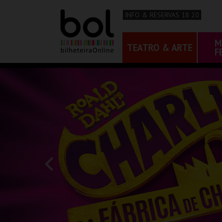
INFO & RESERVAS 18 20
M
TEATRO & ARTE
F