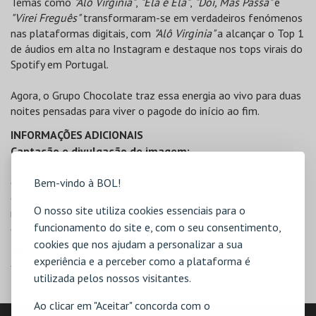
Temas como
"Alô Virginia"
,
"Ela é Ela"
,
"Dói, Mas Passa"
e
"Virei Freguês"
transformaram-se em verdadeiros fenómenos
nas plataformas digitais, com
"Alô Virginia"
a alcançar o Top 1
de áudios em alta no Instagram e destaque nos tops virais do
Spotify em Portugal.
Agora, o Grupo Chocolate traz essa energia ao vivo para duas
noites pensadas para viver o pagode do início ao fim.
INFORMAÇÕES ADICIONAIS
Captação e divulgação de imagem:
Informamos que o comprador do bilhete para este
espetáculo (ou convite) autoriza a cedência para a captação,
Bem-vindo à BOL!
edição, fixação, reprodução e divulgação da imagem e voz,
O nosso site utiliza cookies essenciais para o
não sendo devida qualquer contrapartida ou remuneração à
funcionamento do site e, com o seu consentimento,
entidade promotora, velvet words lda.
cookies que nos ajudam a personalizar a sua
PREÇOS
experiência e a perceber como a plataforma é
* a consultar na página seguinte
utilizada pelos nossos visitantes.
Ao clicar em "Aceitar" concorda com o