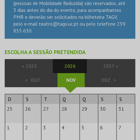
(pessoas de Mobilidade Reduzida) são reservados, até
3 dias antes do dia do evento, para acompanhantes
PMR e deverão ser solicitados na bilheteira TAGV,
pelo e-mail
teatro@tagv.uc.pt
ou pelo telefone 239
855 630.
ESCOLHA A SESSÃO PRETENDIDA
«
2025
2026
2027
»
<
OUT
NOV
DEZ
>
D
S
T
Q
Q
S
S
25
26
27
28
29
30
31
1
2
3
4
5
6
7