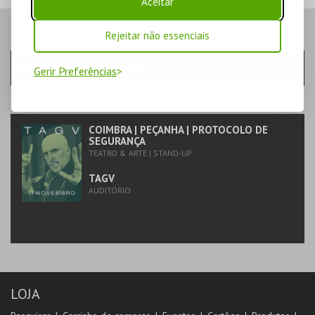
Aceitar
Rejeitar não essenciais
PASSO
- SESSÃO
Escolha a sessão pretendida
Gerir Preferências
PASSO
- EVENTO
COIMBRA | PEÇANHA | PROTOCOLO DE
SEGURANÇA
TEATRO & ARTE | STAND-UP
TAGV
AUDITÓRIO
LOJA