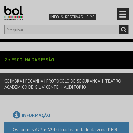
INFO & RESERVAS 18 20
Olá,
iniciar sessão
PT
0
CARRINHO
2
»
ESCOLHA DA SESSÃO
TEATRO & ARTE
COIMBRA | PEÇANHA | PROTOCOLO DE SEGURANÇA
|
TEATRO
MÚSICA & FESTIVAIS
ACADÉMICO DE GIL VICENTE
|
AUDITÓRIO
FAMÍLIA
DESPORTO & AVENTURA
INFORMAÇÃO
Os lugares A23 e A24 situados ao lado da zona PMR