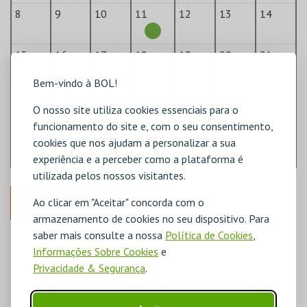
8
9
10
11
12
13
14
15
16
17
18
19
20
21
Bem-vindo à BOL!
22
23
24
25
26
27
28
O nosso site utiliza cookies essenciais para o
funcionamento do site e, com o seu consentimento,
29
30
1
2
3
4
5
cookies que nos ajudam a personalizar a sua
experiência e a perceber como a plataforma é
utilizada pelos nossos visitantes.
ANTERIOR
Ao clicar em "Aceitar" concorda com o
armazenamento de cookies no seu dispositivo. Para
saber mais consulte a nossa
Política de Cookies
,
DISPONÍVEL
Informações Sobre Cookies
e
POUCO DISPONÍVEL
ESGOTADO
Privacidade & Segurança
.