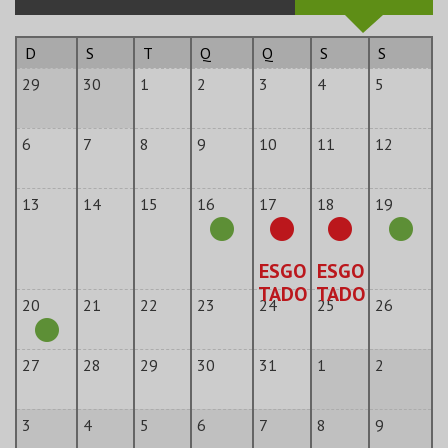
D
S
T
Q
Q
S
S
29
30
1
2
3
4
5
6
7
8
9
10
11
12
13
14
15
16
17
18
19
ESGO
ESGO
TADO
TADO
20
21
22
23
24
25
26
27
28
29
30
31
1
2
3
4
5
6
7
8
9