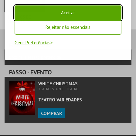
Aceitar
100 ANOS DE
VARIEDADES
Rejeitar não essenciais
TEATRO
VARIEDADES
Gerir Preferências
PASSO
- SESSÃO
MAIS INFO
Escolha a sessão pretendida
COMPRAR
PASSO
- EVENTO
WHITE CHRISTMAS
TEATRO & ARTE | TEATRO
TEATRO VARIEDADES
COMPRAR