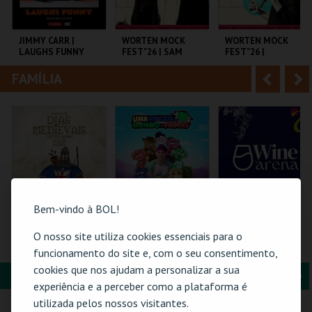
i
n
o
t
JIMMY CARR |
WORTEN MOCK
WORTEN MOCK
LAUGHS FUNNY
FEST"26 | SAM
FEST"26 |
r
e
MORRIL
MICHELLE WOLF
FAMÍLIA
A
S
COLISEU DE LISBOA
CINEMA SÃO JORGE .
CINEMA SÃO JORGE .
n
e
t
g
MAIS INFO
MAIS INFO
MAIS INFO
e
u
COMPRAR
COMPRAR
COMPRAR
r
i
i
n
Bem-vindo à BOL!
o
t
O nosso site utiliza cookies essenciais para o
BILHETE
TORAJO | UMA
WINE ARENA 2026 |
COMPLETO- INCLUI
VIAGEM AO MUNDO
DIÁRIO
funcionamento do site e, com o seu consentimento,
r
e
CASTELO | DIAS
DAS FRUTAS
cookies que nos ajudam a personalizar a sua
MEDIEVAIS EM
FORMAÇÃO & EDUCAÇÃO
A
S
CASTRO MARIM
VILA DE CASTRO
COLISEU DE LISBOA
PÓVOA ARENA.
experiência e a perceber como a plataforma é
2026
MARIM
n
e
utilizada pelos nossos visitantes.