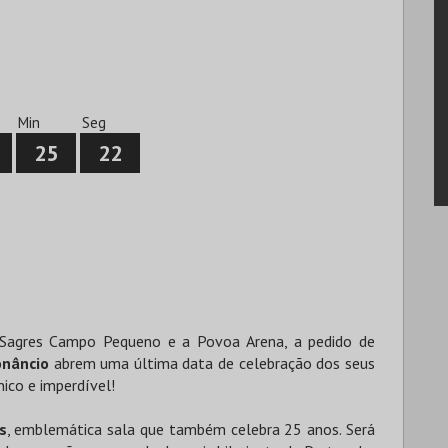
0
Min
Seg
25
21
 Sagres Campo Pequeno e a Povoa Arena, a pedido de
onâncio
abrem uma última data de celebração dos seus
ico e imperdível!
s
, emblemática sala que também celebra 25 anos. Será