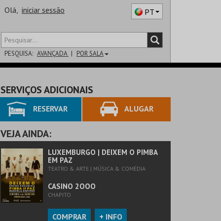
Olá,
iniciar sessão
PT
PESQUISA:
AVANÇADA
POR SALA
DISTRITO
SERVIÇOS ADICIONAIS
SALA
RESERVAR
ALUGAR
VEJA AINDA:
LUXEMBURGO | DEIXEM O PIMBA
EM PAZ
TEATRO & ARTE | MÚSICA & COMÉDIA
CASINO 2OOO
CHAPITO
COMPRAR
+ INFO