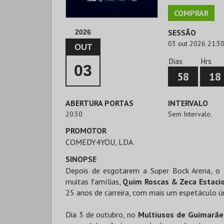
COMPRAR
SESSÃO
2026
03 out 2026 21:3
OUT
Dias
Hrs
03
58
18
ABERTURA PORTAS
INTERVALO
20:30
Sem Intervalo.
PROMOTOR
COMEDY4YOU, LDA
SINOPSE
Depois de esgotarem a Super Bock Arena, o
muitas famílias,
Quim Roscas & Zeca Estaci
25 anos de carreira, com mais um espetáculo ún
Dia 3 de outubro, no
Multiusos de Guimarãe