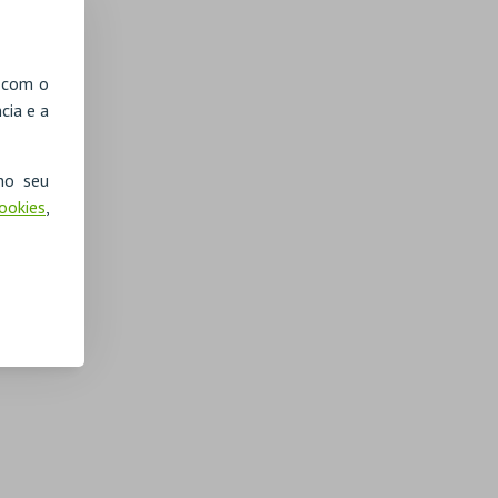
, com o
cia e a
no seu
Cookies
,