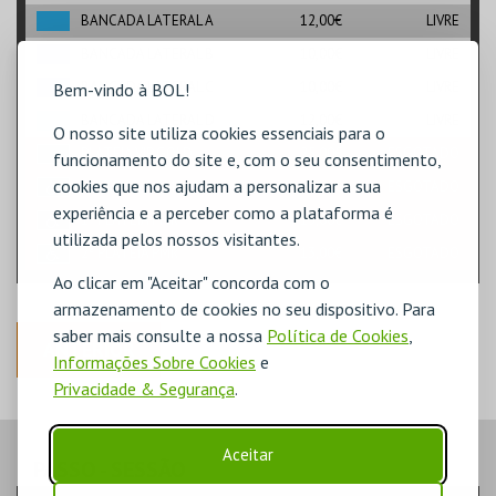
BANCADA LATERAL A
12,00€
LIVRE
BANCADA LATERAL B
10,00€
LIVRE
BANCADA LATERAL C
10,00€
LIVRE
Bem-vindo à BOL!
BANCADA LATERAL D
12,00€
LIVRE
O nosso site utiliza cookies essenciais para o
PLATEIA VIP GOLD
25,00€
ESGOTADO
funcionamento do site e, com o seu consentimento,
cookies que nos ajudam a personalizar a sua
PLATEIA VIP PMR
20,00€
ESGOTADO
experiência e a perceber como a plataforma é
1ª PLATEIA PMR
15,00€
ESGOTADO
utilizada pelos nossos visitantes.
2ª PLATEIA PMR
13,00€
ESGOTADO
Ao clicar em "Aceitar" concorda com o
armazenamento de cookies no seu dispositivo. Para
saber mais consulte a nossa
Política de Cookies
,
ANTERIOR
Informações Sobre Cookies
e
Privacidade & Segurança
.
Aceitar
PASSO
- SESSÃO