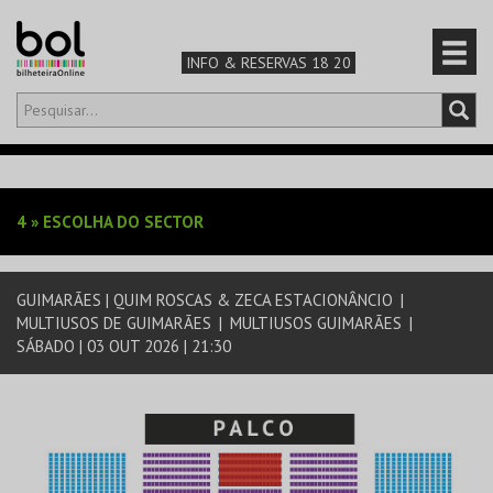
INFO & RESERVAS 18 20
Olá,
iniciar sessão
PT
0
CARRINHO
4
»
ESCOLHA DO SECTOR
TEATRO & ARTE
GUIMARÃES | QUIM ROSCAS & ZECA ESTACIONÂNCIO
|
MÚSICA & FESTIVAIS
MULTIUSOS DE GUIMARÃES
|
MULTIUSOS GUIMARÃES
|
SÁBADO | 03 OUT 2026 | 21:30
FAMÍLIA
DESPORTO & AVENTURA