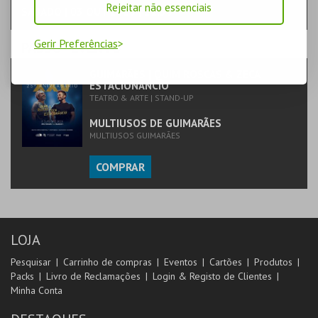
Rejeitar não essenciais
SÁBADO | 03 OUT 2026 | 21:30
Gerir Preferências
PASSO
- EVENTO
GUIMARÃES | QUIM ROSCAS & ZECA
ESTACIONÂNCIO
TEATRO & ARTE | STAND-UP
MULTIUSOS DE GUIMARÃES
MULTIUSOS GUIMARÃES
COMPRAR
LOJA
Pesquisar
Carrinho de compras
Eventos
Cartões
Produtos
Packs
Livro de Reclamações
Login & Registo de Clientes
Minha Conta