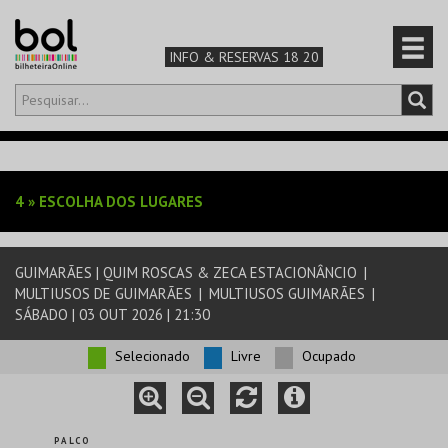
INFO & RESERVAS 18 20
Olá,
iniciar sessão
PT
0
CARRINHO
4
»
ESCOLHA DOS LUGARES
TEATRO & ARTE
GUIMARÃES | QUIM ROSCAS & ZECA ESTACIONÂNCIO
|
MÚSICA & FESTIVAIS
MULTIUSOS DE GUIMARÃES
|
MULTIUSOS GUIMARÃES
|
SÁBADO | 03 OUT 2026 | 21:30
FAMÍLIA
Selecionado
Livre
Ocupado
DESPORTO & AVENTURA
P A L C O