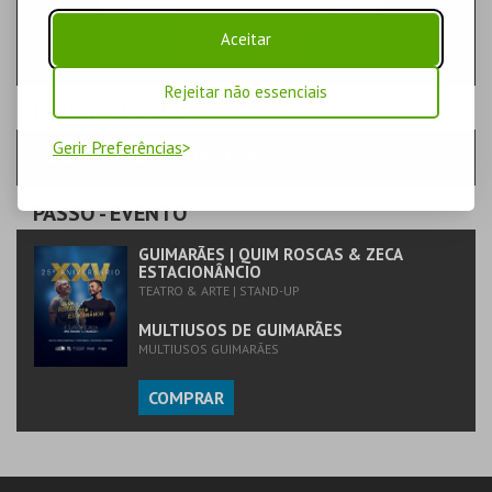
Aceitar
Rejeitar não essenciais
PASSO
- SESSÃO
Gerir Preferências
SÁBADO | 03 OUT 2026 | 21:30
PASSO
- EVENTO
GUIMARÃES | QUIM ROSCAS & ZECA
ESTACIONÂNCIO
TEATRO & ARTE | STAND-UP
MULTIUSOS DE GUIMARÃES
MULTIUSOS GUIMARÃES
COMPRAR