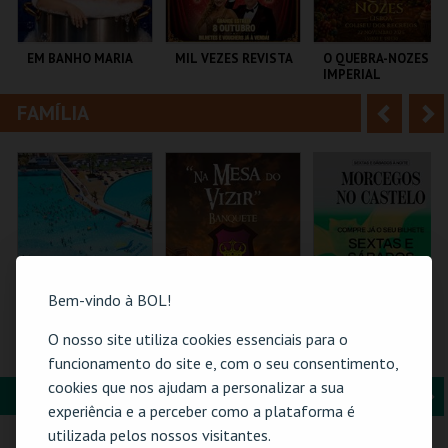
i
n
o
t
EM BANHO MARIA
MIL VEZES REVISTA
O QUEBRA-NOZES |
IMPERIAL
r
e
HERITAGE BALLET |
CLASSIC STAGE
FAMÍLIA
A
S
C CULTURAL
TEATRO POLITEAMA
COLISEU DE LISBOA
ANTÓNIO ALEIXO
n
e
t
g
MAIS INFO
MAIS INFO
MAIS INFO
e
u
COMPRAR
COMPRAR
COMPRAR
r
i
i
n
Bem-vindo à BOL!
o
t
O nosso site utiliza cookies essenciais para o
PRAIA DAS ROCAS -
FEIRA MEDIEVAL DE
MORCEGOS NO
SOMBRAS 2026
SILVES 2026 - NA
CASTELO
funcionamento do site e, com o seu consentimento,
r
e
MESA DO VIZIR
cookies que nos ajudam a personalizar a sua
FORMAÇÃO & EDUCAÇÃO
A
S
PRAIA DAS ROCAS
CENTRO HISTÓRICO
CASTELO DE SÃO
experiência e a perceber como a plataforma é
SILVES
JORGE
n
e
utilizada pelos nossos visitantes.