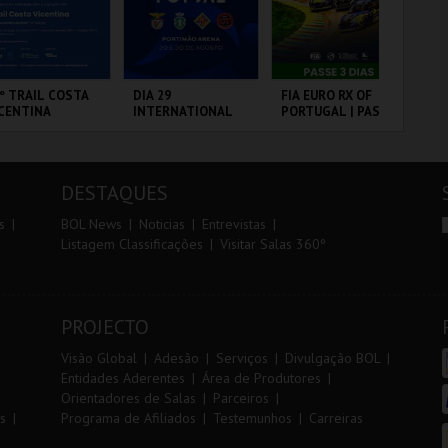
r
i
i
n
o
t
º TRAIL COSTA
DIA 29
FIA EURO RX OF
FI
CENTINA
INTERNATIONAL
PORTUGAL | PASSE
PO
r
e
MASTERS FUTSAL
3 DIAS
VIP
2026 - SL BENFICA
VS FC JIMBEE CAR
ANTIAGO DO
PORTIMÃO ARENA
CIRCUITO DE
CI
CÉM E SINES
LOUSADA
LO
DESTAQUES
MAIS INFO
MAIS INFO
MAIS INFO
s
BOL News
Noticias
Entrevistas
Listagem Classificações
Visitar Salas 360º
INSCREVER
COMPRAR
COMPRAR
PROJECTO
Visão Global
Adesão
Serviços
Divulgação BOL
Entidades Aderentes
Área de Produtores
Orientadores de Salas
Parceiros
s
Programa de Afiliados
Testemunhos
Carreiras