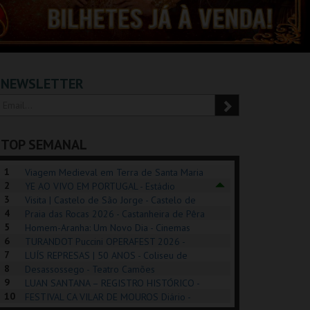
NEWSLETTER
TOP SEMANAL
1
Viagem Medieval em Terra de Santa Maria
2
2026 - Santa Maria da Feira
YE AO VIVO EM PORTUGAL - Estádio
3
Algarve
Visita | Castelo de São Jorge - Castelo de
4
São Jorge
Praia das Rocas 2026 - Castanheira de Pêra
5
Homem-Aranha: Um Novo Dia - Cinemas
6
Cinemax Penafiel
TURANDOT Puccini OPERAFEST 2026 -
REK, O MUSICAL
EXPOSIÇÕES |
PIZZA MAN OEIRAS
PÉR
7
Convento da Cartuxa
LUÍS REPRESAS | 50 ANOS - Coliseu de
EXHIBITIONS 2026
DE 
8
Lisboa
Desassossego - Teatro Camões
9
LUAN SANTANA – REGISTRO HISTÓRICO -
GUSPARK
MUSEU DO ORIENTE.
TAGUSPARK
CAS
10
Estádio da Luz
FESTIVAL CA VILAR DE MOUROS Diário -