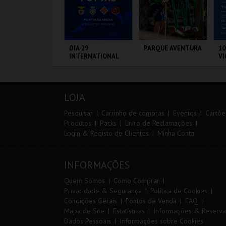
ANTO ANTÓNIO -
DIA 29
PARQUE AVENTURA
10
 LISBOA DE
INTERNATIONAL
VI
ANTO ANTÓNIO -
MASTERS FUTSAL
ERCURSO
2026 - SPORTING
CP VS PALMA
L - SANTO
PORTIMÃO ARENA
PARQUE
S
FUTSAL
NTÓNIO
ORNITOLÓGICO
CA
LOJA
MAIS INFO
MAIS INFO
MAIS INFO
Pesquisar
Carrinho de compras
Eventos
Cartõe
Produtos
Packs
Livro de Reclamações
Login & Registo de Clientes
Minha Conta
COMPRAR
COMPRAR
COMPRAR
INFORMAÇÕES
Quem Somos
Como Comprar
Privacidade & Segurança
Política de Cookies
Condições Gerais
Pontos de Venda
FAQ
Mapa de Site
Estatísticas
Informações & Reserva
Dados Pessoais
Informações sobre Cookies