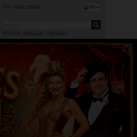
Olá,
iniciar sessão
PT
PESQUISA:
AVANÇADA
POR SALA
DISTRITO
SALA