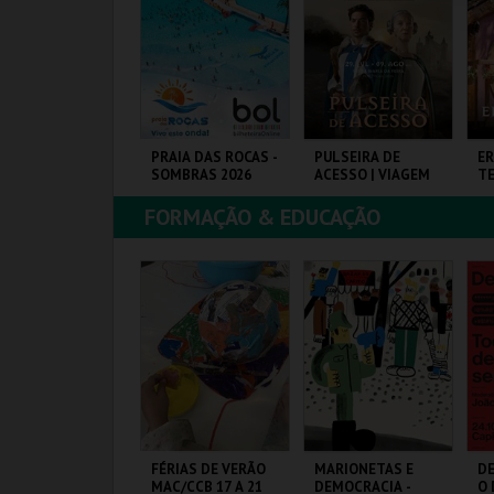
COMPRAR
COMPRAR
COMPRAR
1ª FEIRA DE
PRAIA DAS ROCAS -
PULSEIRA DE
ER
RTESANATO DO
SOMBRAS 2026
ACESSO | VIAGEM
T
STORIL
MEDIEVAL EM
TERRA DE SANTA
FORMAÇÃO & EDUCAÇÃO
MARIA 2026
IARTIL
PRAIA DAS ROCAS
SANTA MARIA DA
SA
FEIRA
FE
MAIS INFO
MAIS INFO
MAIS INFO
COMPRAR
COMPRAR
COMPRAR
ANÇA EM ADULTO
FÉRIAS DE VERÃO
MARIONETAS E
DE
UMMER
MAC/CCB 17 A 21
DEMOCRACIA -
O 