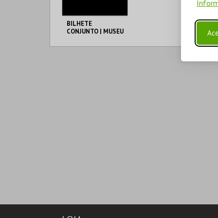
Inform
BILHETE
CONJUNTO | MUSEU
Ace
DE LISBOA
ML - PALÁCIO
PIMENTA
AQUISIÇÃO
MAIS INFO
COMPRAR