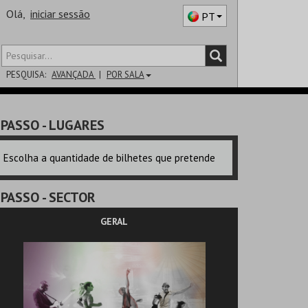
Olá,
iniciar sessão
PT
PESQUISA:
AVANÇADA
POR SALA
DISTRITO
PASSO
- LUGARES
SALA
Escolha a quantidade de bilhetes que pretende
PASSO
- SECTOR
GERAL