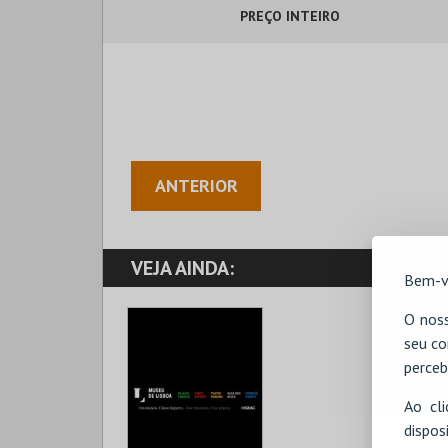
PREÇO INTEIRO
ANTERIOR
VEJA AINDA:
Bem-v
O noss
seu co
perceb
Ao cl
disp