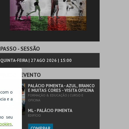
PASSO
- SESSÃO
QUINTA-FEIRA | 27 AGO 2026 | 15:00
PASSO
- EVENTO
PALÁCIO PIMENTA - AZUL, BRANCO
E MUITAS CORES - VISITA OFICINA
, com o
FORMAÇÃO & EDUCAÇÃO | CURSO E
cia e a
OFICINA
ML - PALÁCIO PIMENTA
EDIFÍCIO
no seu
Cookies
,
COMPRAR