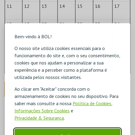
11
12
13
14
15
16
17
18
19
20
21
22
23
24
Bem-vindo à BOL!
25
26
27
28
29
30
31
O nosso site utiliza cookies essenciais para o
funcionamento do site e, com o seu consentimento,
1
2
3
4
5
6
7
cookies que nos ajudam a personalizar a sua
experiência e a perceber como a plataforma é
utilizada pelos nossos visitantes.
ANTERIOR
Ao clicar em "Aceitar" concorda com o
armazenamento de cookies no seu dispositivo. Para
saber mais consulte a nossa
Política de Cookies
,
DISPONÍVEL
Informações Sobre Cookies
e
POUCO DISPONÍVEL
ESGOTADO
Privacidade & Segurança
.