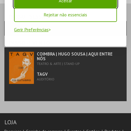
Aceitar
Rejeitar não essenciais
PASSO
- SESSÃO
Escolha a sessão pretendida
Gerir Preferências
PASSO
- EVENTO
COIMBRA | HUGO SOUSA | AQUI ENTRE
NÓS
TEATRO & ARTE | STAND-UP
TAGV
AUDITÓRIO
LOJA