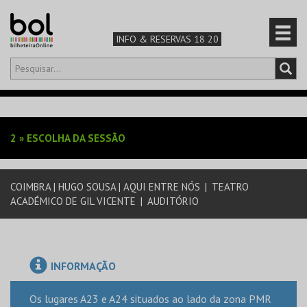
INFO & RESERVAS 18 20
Olá,
iniciar sessão
PT
0
CARRINHO
2
»
ESCOLHA DA SESSÃO
TEATRO & ARTE
COIMBRA | HUGO SOUSA | AQUI ENTRE NÓS
|
TEATRO
MÚSICA & FESTIVAIS
ACADÉMICO DE GIL VICENTE
|
AUDITÓRIO
FAMÍLIA
DESPORTO & AVENTURA
INFORMAÇÃO
Os lugares A23 e A24 situados ao lado da zona PMR