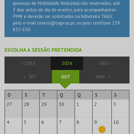
(pessoas de Mobilidade Reduzida) são reservados, até
3 dias antes do dia do evento, para acompanhantes
PMR e deverão ser solicitados na bilheteira TAGV,
pelo e-mail
teatro@tagv.uc.pt
ou pelo telefone 239
855 630.
ESCOLHA A SESSÃO PRETENDIDA
«
2025
2026
2027
»
<
SET
OUT
NOV
>
D
S
T
Q
Q
S
S
27
28
29
30
1
2
3
4
5
6
7
8
9
10