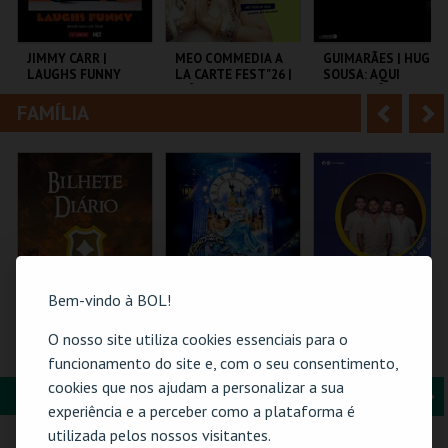
i
n
o
t
JIMMY CARR |
MEO COMMEDIA A
GUIMARÃES | HUGO
LAUGHS FUNNY
LA CARTE FEST"26 |
SOUSA: AQUI
r
e
INÊS AIRES
ENTRE NÓS
PEREIRA |
FAMÍLIA
A
S
NAMASTÊ
COLISEU DE LISBOA
COLISEU DE LISBOA
SÃO MAMEDE CAE
n
e
t
g
MAIS INFO
MAIS INFO
MAIS INFO
e
u
COMPRAR
COMPRAR
COMPRAR
r
i
i
n
Bem-vindo à BOL!
o
t
O nosso site utiliza cookies essenciais para o
FEIRA MEDIEVAL DE
CINDERELA - O
24-AGOSTO |
SILVES 2026 -
MUSICAL
FATACIL"26
funcionamento do site e, com o seu consentimento,
r
e
BILHETE DIÁRIO
cookies que nos ajudam a personalizar a sua
FORMAÇÃO & EDUCAÇÃO
A
S
CENTRO HISTÓRICO
EUROPARQUE
PARQ. FEIRAS E
experiência e a perceber como a plataforma é
SILVES
EXPOSIÇÕES
n
e
utilizada pelos nossos visitantes.