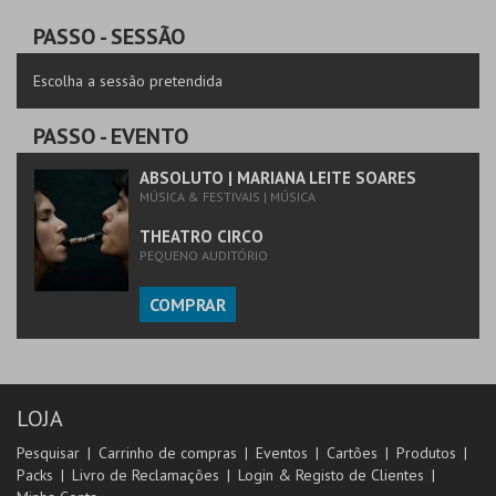
URBANO
AQUISIÇÃO
PASSO
- SESSÃO
MAIS INFO
Escolha a sessão pretendida
COMPRAR
PASSO
- EVENTO
ABSOLUTO | MARIANA LEITE SOARES
MÚSICA & FESTIVAIS | MÚSICA
THEATRO CIRCO
PEQUENO AUDITÓRIO
COMPRAR
LOJA
Pesquisar
Carrinho de compras
Eventos
Cartões
Produtos
Packs
Livro de Reclamações
Login & Registo de Clientes