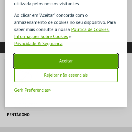
DISPONÍVEL
utilizada pelos nossos visitantes.
POUCO DISPONÍVEL
ESGOTADO
Ao clicar em "Aceitar" concorda com o
armazenamento de cookies no seu dispositivo. Para
saber mais consulte a nossa
Política de Cookies
,
Informações Sobre Cookies
e
Privacidade & Segurança
.
VEJA AINDA:
Aceitar
Rejeitar não essenciais
Gerir Preferências
PENTÁGONO
PENTÁGONO