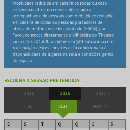
mobilidade reduzida em cadeira de rodas ou caso
pretenda usufruir do convite destinado a
acompanhante de pessoas com mobilidade reduzida
em cadeira de rodas ou pessoas portadoras de
atestado multiusos de incapacidade (+60%), por
favor, contacte diretamente a bilheteira do Theatro
Circo (253.203.800 ou
bilheteira@theatrocirco.com
).
A atribuição destes convites está condicionada à
disponibilidade de lugares na sala e condições gerais
do espaço.
ESCOLHA A SESSÃO PRETENDIDA
«
2025
2026
2027
»
<
SET
OUT
NOV
>
D
S
T
Q
Q
S
S