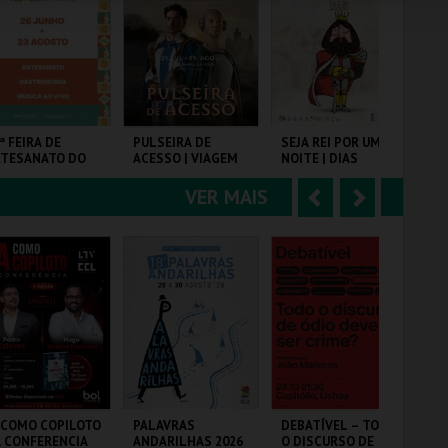
e
u
COMPRAR
COMPRAR
COMPRAR
r
i
i
n
o
t
ª FEIRA DE
PULSEIRA DE
SEJA REI POR UMA
BA
RTESANATO DO
ACESSO | VIAGEM
NOITE | DIAS
ME
r
e
TORIL
MEDIEVAL EM
MEDIEVAIS EM
CA
TERRA DE SANTA
CASTRO MARIM
20
VER MAIS
A
S
MARIA 2026
2026
ARTIL
SANTA MARIA DA
VILA DE CASTRO
VI
FEIRA
MARIM
MA
n
e
t
g
MAIS INFO
MAIS INFO
MAIS INFO
e
u
COMPRAR
COMPRAR
COMPRAR
r
i
i
n
o
t
 COMO COPILOTO
PALAVRAS
DEBATÍVEL – TODO
MA
A CONFERENCIA
ANDARILHAS 2026
O DISCURSO DE
CO