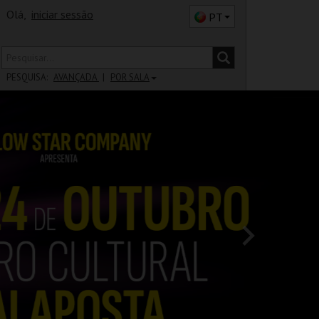
Olá,
iniciar sessão
PT
PESQUISA:
AVANÇADA
POR SALA
DISTRITO
SALA