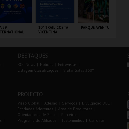
r
i
i
n
o
t
A 29
10º TRAIL COSTA
PARQUE AVENTURA
TR
NTERNATIONAL
VICENTINA
AL
r
e
ASTERS FUTSAL
26 - SPORTING
 VS PALMA
RTIMÃO ARENA
SANTIAGO DO
PARQUE
SE
UTSAL
CACÉM E SINES
ORNITOLÓGICO
DESTAQUES
MAIS INFO
MAIS INFO
MAIS INFO
s
BOL News
Noticias
Entrevistas
Listagem Classificações
Visitar Salas 360º
COMPRAR
INSCREVER
COMPRAR
PROJECTO
Visão Global
Adesão
Serviços
Divulgação BOL
Entidades Aderentes
Área de Produtores
Orientadores de Salas
Parceiros
s
Programa de Afiliados
Testemunhos
Carreiras