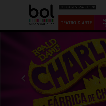
INFO & RESERVAS 18 20
M
TEATRO & ARTE
F