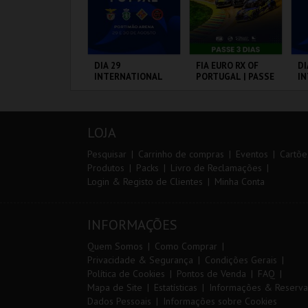
º CONSILCAR
DIA 29
FIA EURO RX OF
DI
EIRAS TRAIL
INTERNATIONAL
PORTUGAL | PASSE
I
MASTERS FUTSAL
3 DIAS
M
2026 - SL BENFICA
20
VS FC JIMBEE CAR
CP
ÁBRICA DA
PORTIMÃO ARENA
CIRCUITO DE
PO
F
ÓLVORA
LOUSADA
LOJA
MAIS INFO
MAIS INFO
MAIS INFO
Pesquisar
Carrinho de compras
Eventos
Cartõe
Produtos
Packs
Livro de Reclamações
Login & Registo de Clientes
Minha Conta
INSCREVER
COMPRAR
COMPRAR
INFORMAÇÕES
Quem Somos
Como Comprar
Privacidade & Segurança
Condições Gerais
Política de Cookies
Pontos de Venda
FAQ
Mapa de Site
Estatísticas
Informações & Reserva
Dados Pessoais
Informações sobre Cookies