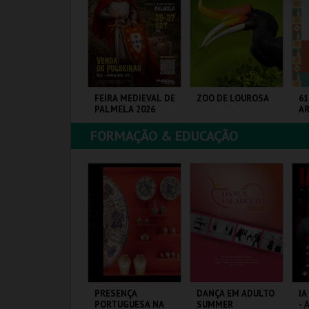
COMPRAR
COMPRAR
COMPRAR
ICHOLÉ
FEIRA MEDIEVAL DE
ZOO DE LOUROSA
61
PALMELA 2026
A
ES
FORMAÇÃO & EDUCAÇÃO
OUTIQUE DA
CASTELO E CENTRO
PARQUE
FI
ULTURA
HIST.
ORNITOLÓGICO
MAIS INFO
MAIS INFO
MAIS INFO
COMPRAR
COMPRAR
COMPRAR
ALÁCIO PIMENTA -
PRESENÇA
DANÇA EM ADULTO
IA
ZUL, BRANCO E
PORTUGUESA NA
SUMMER
- 