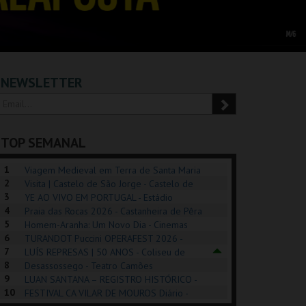
NEWSLETTER
TOP SEMANAL
1
Viagem Medieval em Terra de Santa Maria
2
2026 - Santa Maria da Feira
Visita | Castelo de São Jorge - Castelo de
3
São Jorge
YE AO VIVO EM PORTUGAL - Estádio
4
Algarve
Praia das Rocas 2026 - Castanheira de Pêra
5
Homem-Aranha: Um Novo Dia - Cinemas
6
Cinemax Penafiel
TURANDOT Puccini OPERAFEST 2026 -
POSIÇÕES |
SHREK, O MUSICAL
PIZZA MAN OEIRAS
PÉR
7
Convento da Cartuxa
LUÍS REPRESAS | 50 ANOS - Coliseu de
HIBITIONS 2026
DE 
8
Lisboa
Desassossego - Teatro Camões
9
LUAN SANTANA – REGISTRO HISTÓRICO -
SEU DO ORIENTE.
TAGUSPARK
TAGUSPARK
CAS
10
Estádio da Luz
FESTIVAL CA VILAR DE MOUROS Diário -