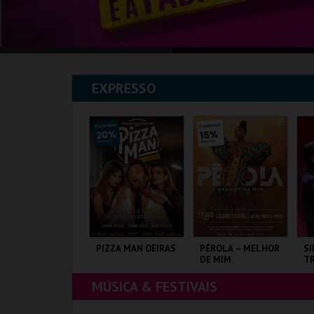
EXPRESSO
HREK, O MUSICAL
PIZZA MAN OEIRAS
PÉROLA – MELHOR
SI
DE MIM
TR
J
MÚSICA & FESTIVAIS
AGUSPARK
TAGUSPARK
CASINO ESTORIL
CO