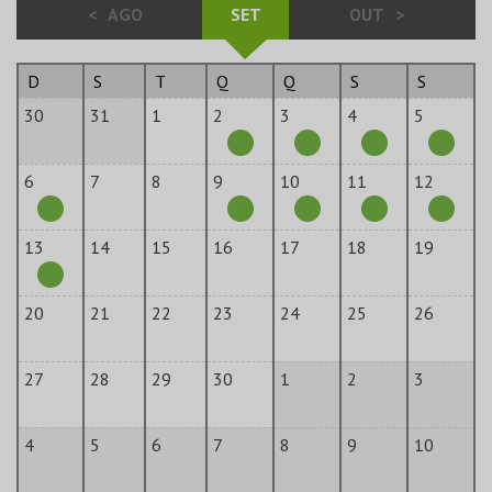
<
AGO
SET
OUT
>
D
S
T
Q
Q
S
S
30
31
1
2
3
4
5
6
7
8
9
10
11
12
13
14
15
16
17
18
19
20
21
22
23
24
25
26
27
28
29
30
1
2
3
4
5
6
7
8
9
10