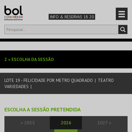
INFO & RESERVAS 18 20
Olá,
iniciar sessão
PT
0
CARRINHO
2
»
ESCOLHA DA SESSÃO
TEATRO & ARTE
LOTE 19 - FELICIDADE POR METRO QUADRADO
|
TEATRO
MÚSICA & FESTIVAIS
VARIEDADES
|
FAMÍLIA
ESCOLHA A SESSÃO PRETENDIDA
DESPORTO & AVENTURA
«
2025
2026
2027
»