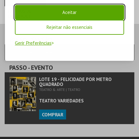
100 ANOS DE
Aceitar
VARIEDADES
TEATRO
Rejeitar não essenciais
VARIEDADES
PASSO
- SESSÃO
Gerir Preferências
MAIS INFO
Escolha a sessão pretendida
COMPRAR
PASSO
- EVENTO
LOTE 19 - FELICIDADE POR METRO
QUADRADO
TEATRO & ARTE | TEATRO
TEATRO VARIEDADES
COMPRAR