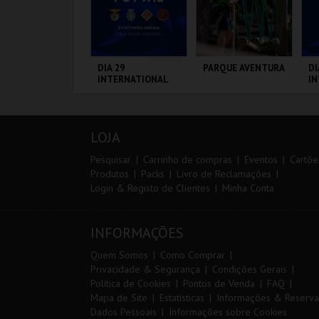
IA EURO RX OF
DIA 29
PARQUE AVENTURA
DI
ORTUGAL | PASSE
INTERNATIONAL
I
 DIAS
MASTERS FUTSAL
M
2026 - SL BENFICA
20
VS FC JIMBEE CAR
CP
IRCUITO DE
PORTIMÃO ARENA
PARQUE
PO
F
OUSADA
ORNITOLÓGICO
LOJA
MAIS INFO
MAIS INFO
MAIS INFO
Pesquisar
Carrinho de compras
Eventos
Cartõe
Produtos
Packs
Livro de Reclamações
Login & Registo de Clientes
Minha Conta
COMPRAR
COMPRAR
COMPRAR
INFORMAÇÕES
Quem Somos
Como Comprar
Privacidade & Segurança
Condições Gerais
Política de Cookies
Pontos de Venda
FAQ
Mapa de Site
Estatísticas
Informações & Reserva
Dados Pessoais
Informações sobre Cookies