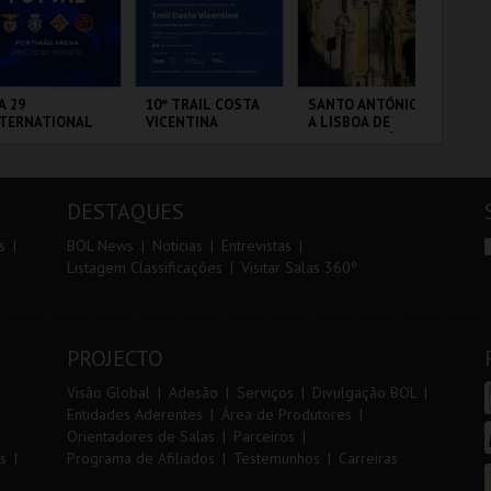
r
i
i
n
o
t
A 29
10º TRAIL COSTA
SANTO ANTÓNIO -
7º
NTERNATIONAL
VICENTINA
A LISBOA DE
OE
r
e
ASTERS FUTSAL
SANTO ANTÓNIO -
26 - SPORTING
PERCURSO
 VS PALMA
RTIMÃO ARENA
SANTIAGO DO
ML - SANTO
FÁ
UTSAL
CACÉM E SINES
ANTÓNIO
PÓ
DESTAQUES
MAIS INFO
MAIS INFO
MAIS INFO
s
BOL News
Noticias
Entrevistas
Listagem Classificações
Visitar Salas 360º
COMPRAR
INSCREVER
COMPRAR
PROJECTO
Visão Global
Adesão
Serviços
Divulgação BOL
Entidades Aderentes
Área de Produtores
Orientadores de Salas
Parceiros
s
Programa de Afiliados
Testemunhos
Carreiras