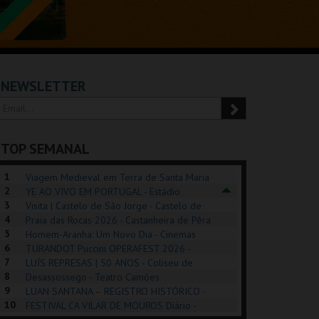
NEWSLETTER
TOP SEMANAL
1
Viagem Medieval em Terra de Santa Maria
2
2026 - Santa Maria da Feira
YE AO VIVO EM PORTUGAL - Estádio
3
Algarve
Visita | Castelo de São Jorge - Castelo de
4
São Jorge
Praia das Rocas 2026 - Castanheira de Pêra
5
Homem-Aranha: Um Novo Dia - Cinemas
6
Cinemax Penafiel
TURANDOT Puccini OPERAFEST 2026 -
POSIÇÕES |
SHREK, O MUSICAL
PÉROLA – MELHOR
7
Convento da Cartuxa
LUÍS REPRESAS | 50 ANOS - Coliseu de
HIBITIONS 2026
DE MIM
8
Lisboa
Desassossego - Teatro Camões
9
LUAN SANTANA – REGISTRO HISTÓRICO -
SEU DO ORIENTE.
TAGUSPARK
CASINO ESTORIL
TAG
10
Estádio da Luz
FESTIVAL CA VILAR DE MOUROS Diário -