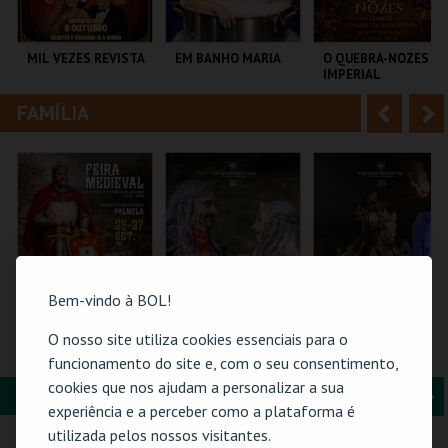
i
n
o
t
MIL VEZES REVISTA
EM BANHO MARIA
O QUEBRA-NOZES |
IMPERIAL
r
e
HERITAGE BALLET |
CLASSIC STAGE
FAMÍLIA
A
S
TEATRO POLITEAMA
C CULTURAL
COLISEU DE LISBOA
ANTÓNIO ALEIXO
n
e
t
g
MAIS INFO
MAIS INFO
MAIS INFO
e
u
COMPRAR
COMPRAR
COMPRAR
r
i
i
n
Bem-vindo à BOL!
o
t
O nosso site utiliza cookies essenciais para o
FEIRA MEDIEVAL DE
FLORESTA MÁGICA
O GRANDE
PALMELA 2026
TORNEIO - PELO
funcionamento do site e, com o seu consentimento,
r
e
TRONO
cookies que nos ajudam a personalizar a sua
PORTUCALENSE
FORMAÇÃO & EDUCAÇÃO
A
S
CASTELO E CENTRO
SANTA MARIA DA
SANTA MARIA DA
experiência e a perceber como a plataforma é
HIST.
FEIRA
FEIRA
n
e
utilizada pelos nossos visitantes.