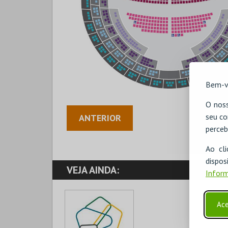
Bem-v
O noss
seu co
ANTERIOR
perceb
Ao cl
disp
VEJA AINDA:
Inform
Ace