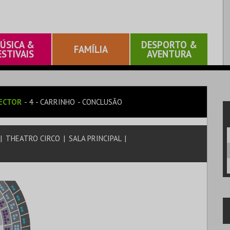
ÚSICA &
DESPORTO &
FAMÍLIA
ESTIVAIS
AVENTURA
ECTOR
4
CARRINHO
CONCLUSÃO
|
THEATRO CIRCO
|
SALA PRINCIPAL
|