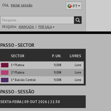
Olá,
iniciar sessão
PT
PESQUISA:
AVANÇADA
POR SALA
DISTRITO
PASSO
- SECTOR
SALA
SECTOR
P. UN.
LIVRES
1ª Plateia
9,00€
Livre
2ª Plateia
9,00€
Livre
1º Balcão Central
9,00€
Livre
PASSO
- SESSÃO
SEXTA-FEIRA | 09 OUT 2026 | 21:30