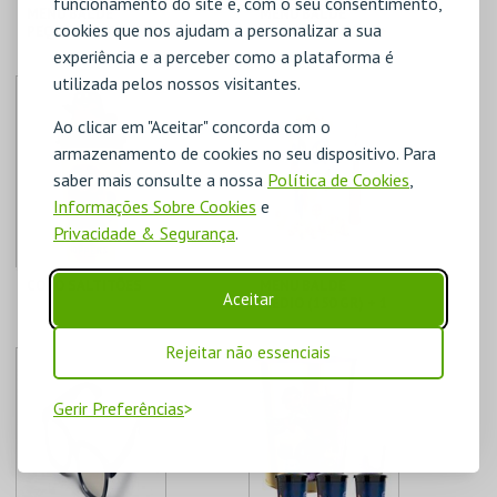
funcionamento do site e, com o seu consentimento,
MENU BALDE
MENU BALDE
cookies que nos ajudam a personalizar a sua
PEQUENO (90 GR) +
GRANDE (225 GR) +
1 BEBIDA DE 750
2 BEBIDAS DE 500
experiência e a perceber como a plataforma é
CENÁRIO CASUAL
CENÁRIO CASUAL
ML
ML
utilizada pelos nossos visitantes.
Ao clicar em "Aceitar" concorda com o
armazenamento de cookies no seu dispositivo. Para
MAIS INFO
MAIS INFO
saber mais consulte a nossa
Política de Cookies
,
COMPRAR
COMPRAR
Informações Sobre Cookies
e
Privacidade & Segurança
.
COPO SALTITÕES
MENU BALDE
Aceitar
MÉDIO (150 GR) + 1
BEBIDA DE 750 ML
CENÁRIO CASUAL
CENÁRIO CASUAL
Rejeitar não essenciais
Gerir Preferências
MAIS INFO
MAIS INFO
COMPRAR
COMPRAR