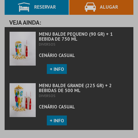
RESERVAR
ALUGAR
MAIS INFO
MAIS INFO
COMPRAR
COMPRAR
VEJA AINDA:
MENU BALDE PEQUENO (90 GR) + 1
BEBIDA DE 750 ML
DIVERSOS
CENÁRIO CASUAL
+ INFO
MENU BALDE GRANDE (225 GR) + 2
BEBIDAS DE 500 ML
DIVERSOS
CENÁRIO CASUAL
+ INFO