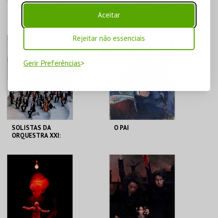
MUSICAL-MENTE |
MY CENTER IS NOT
Aceitar
2026
IN THE SOLAR
SYSTEM |
PERFORMANCES
Rejeitar não essenciais
MOSTEIRO S. BENTO
MOSTEIRO S. BENTO
Gerir Preferências
MAIS INFO
MAIS INFO
COMPRAR
COMPRAR
SOLISTAS DA
O PAI
ORQUESTRA XXI:
MORTON FELDMAN
MOSTEIRO S. BENTO
TEATRO NACIONAL
SÃO JOÃO
MAIS INFO
MAIS INFO
COMPRAR
COMPRAR