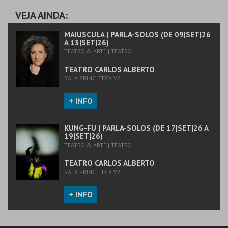
TEATRO CARLOS
TEATRO NACIONAL
ALBERTO
SÃO JOÃO
VEJA AINDA:
MAIS INFO
MAIS INFO
MAIÚSCULA | PARLA-SOLOS (DE 09|SET|26
A 13|SET|26)
TEATRO & ARTE | TEATRO
COMPRAR
COMPRAR
TEATRO CARLOS ALBERTO
SALA PRINC. TECA V2
+ INFO
KUNG-FU | PARLA-SOLOS (DE 17|SET|26 A
19|SET|26)
TEATRO & ARTE | TEATRO
TEATRO CARLOS ALBERTO
SALA PRINC. TECA V2
+ INFO