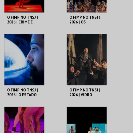
O FIMP NO TNSJ |
O FIMP NO TNSJ |
2026 | CRIME E
2026 | OS
CASTIGO
MISERÁVEIS
TEATRO CARLOS
TEATRO CARLOS
ALBERTO
ALBERTO
MAIS INFO
MAIS INFO
COMPRAR
COMPRAR
O FIMP NO TNSJ |
O FIMP NO TNSJ |
2026 | O ESTADO
2026 | VIDRO
DO MUNDO
PANTERA -
(QUANDO
ESTILHAÇOS DE
ACORDAS)
HEINER MÜLLER
TEATRO CARLOS
TEATRO CARLOS
ALBERTO
ALBERTO
MAIS INFO
MAIS INFO