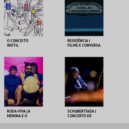
MAIS INFO
MAIS INFO
COMPRAR
COMPRAR
O CONCEITO
RESIDÊNCIA |
INÚTIL
FILME E CONVERSA
TEATRO CARLOS
TEATRO CARLOS
ALBERTO
ALBERTO
MAIS INFO
MAIS INFO
COMPRAR
COMPRAR
RODA-VIVA (A
SCHUBERTÍADA |
MENINA E O
CONCERTO DE
CÍRCULO)
NATAL