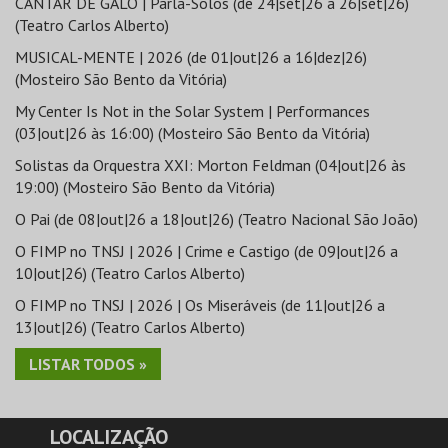
CANTAR DE GALO | Parla-Solos (de 24|set|26 a 26|set|26)
(Teatro Carlos Alberto)
MUSICAL-MENTE | 2026 (de 01|out|26 a 16|dez|26)
(Mosteiro São Bento da Vitória)
My Center Is Not in the Solar System | Performances
(03|out|26 às 16:00) (Mosteiro São Bento da Vitória)
Solistas da Orquestra XXI: Morton Feldman (04|out|26 às
19:00) (Mosteiro São Bento da Vitória)
O Pai (de 08|out|26 a 18|out|26) (Teatro Nacional São João)
O FIMP no TNSJ | 2026 | Crime e Castigo (de 09|out|26 a
10|out|26) (Teatro Carlos Alberto)
O FIMP no TNSJ | 2026 | Os Miseráveis (de 11|out|26 a
13|out|26) (Teatro Carlos Alberto)
LISTAR TODOS »
LOCALIZAÇÃO