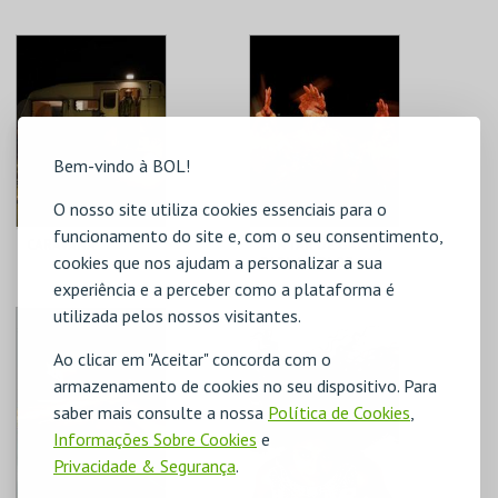
TEATRO CARLOS
TEATRO CARLOS
ALBERTO
ALBERTO
MAIS INFO
MAIS INFO
COMPRAR
COMPRAR
Bem-vindo à BOL!
O nosso site utiliza cookies essenciais para o
funcionamento do site e, com o seu consentimento,
CARAVANA
CANTAR DE GALO |
cookies que nos ajudam a personalizar a sua
PARLA-SOLOS
experiência e a perceber como a plataforma é
utilizada pelos nossos visitantes.
TEATRO NACIONAL
TEATRO CARLOS
SÃO JOÃO
ALBERTO
Ao clicar em "Aceitar" concorda com o
armazenamento de cookies no seu dispositivo. Para
MAIS INFO
MAIS INFO
saber mais consulte a nossa
Política de Cookies
,
COMPRAR
COMPRAR
Informações Sobre Cookies
e
Privacidade & Segurança
.