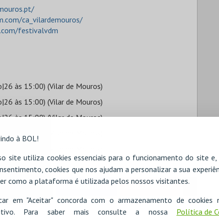
mouros.pt/
m.com/ca_vilardemouros/
.com/festivalvdm
26 às 15:00) (Vilar de Mouros)
26 às 15:00) (Vilar de Mouros)
26 às 15:00) (Vilar de Mouros)
26 às 15:00) (Vilar de Mouros)
indo à BOL!
26 às 15:00) (Vilar de Mouros)
o site utiliza cookies essenciais para o funcionamento do site e
nsentimento, cookies que nos ajudam a personalizar a sua experiên
er como a plataforma é utilizada pelos nossos visitantes.
RESERVAR HOTEL
ALUGAR VIATURA
icar em "Aceitar" concorda com o armazenamento de cookies 
ositivo. Para saber mais consulte a nossa
Política de 