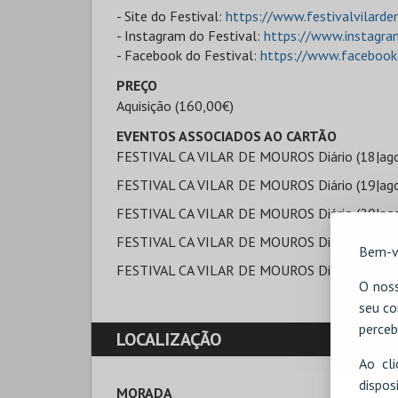
- Site do Festival:
https://www.festivalvilarde
- Instagram do Festival:
https://www.instagra
- Facebook do Festival:
https://www.facebook
PREÇO
Aquisição (160,00€)
EVENTOS ASSOCIADOS AO CARTÃO
FESTIVAL CA VILAR DE MOUROS Diário (18|ago|
FESTIVAL CA VILAR DE MOUROS Diário (19|ago|
FESTIVAL CA VILAR DE MOUROS Diário (20|ago|
FESTIVAL CA VILAR DE MOUROS Diário (21|ago|
Bem-v
FESTIVAL CA VILAR DE MOUROS Diário (22|ago|
O noss
seu co
perceb
LOCALIZAÇÃO
Ao cl
disp
MORADA