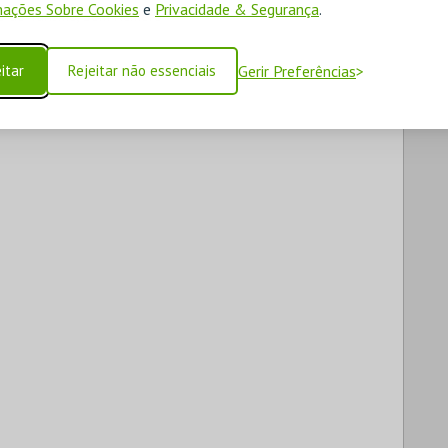
ações Sobre Cookies
e
Privacidade & Segurança
.
to de Turismo, Sem Número

itar
Rejeitar não essenciais
Gerir Preferências