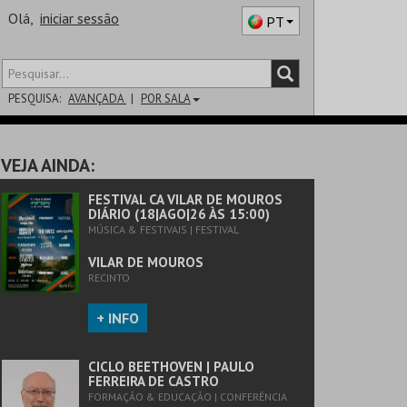
Olá,
iniciar sessão
PT
PESQUISA:
AVANÇADA
POR SALA
DISTRITO
VEJA AINDA:
SALA
FESTIVAL CA VILAR DE MOUROS
DIÁRIO (18|AGO|26 ÀS 15:00)
MÚSICA & FESTIVAIS | FESTIVAL
VILAR DE MOUROS
RECINTO
+ INFO
CICLO BEETHOVEN | PAULO
FERREIRA DE CASTRO
FORMAÇÃO & EDUCAÇÃO | CONFERÊNCIA