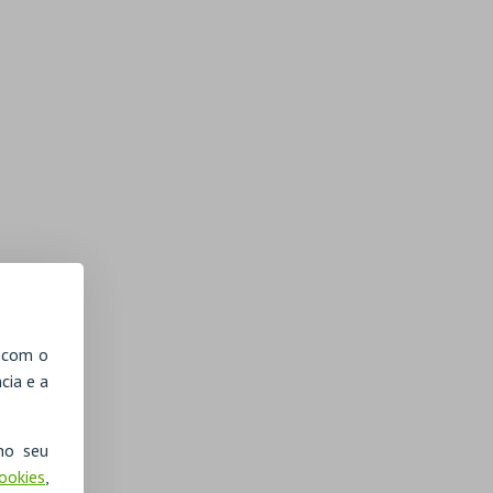
, com o
cia e a
no seu
Cookies
,