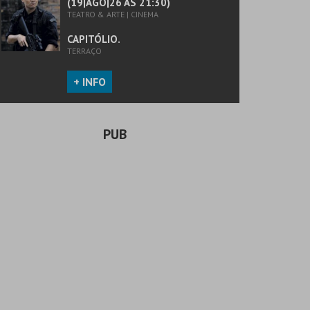
(19|AGO|26 ÀS 21:30)
TEATRO & ARTE | CINEMA
CAPITÓLIO.
TERRAÇO
+ INFO
PUB