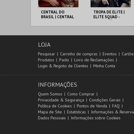
CENTRAL DO
TROPA DE ELITE |
BRASIL | CENTRAL
ELITE SQUAD -
STATION - CICLO
CICLO CLÁSSICOS
CLÁSSICOS DO
DO BRASIL
BRASIL
CAPITÓLIO.
CAPITÓLIO.
LOJA
MAIS INFO
MAIS INFO
Pesquisar
Carrinho de compras
Eventos
Cartõe
Produtos
Packs
Livro de Reclamações
COMPRAR
COMPRAR
Login & Registo de Clientes
Minha Conta
INFORMAÇÕES
Quem Somos
Como Comprar
Privacidade & Segurança
Condições Gerais
Política de Cookies
Pontos de Venda
FAQ
Mapa de Site
Estatísticas
Informações & Reserva
Dados Pessoais
Informações sobre Cookies