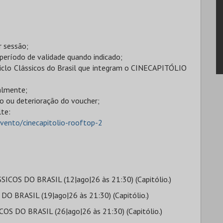
r sessão;
 período de validade quando indicado;
 Ciclo Clássicos do Brasil que integram o CINECAPITÓLIO
ialmente;
bo ou deterioração do voucher;
lte:
evento/cinecapitolio-rooftop-2
ÁSSICOS DO BRASIL (12|ago|26 às 21:30) (Capitólio.)
 DO BRASIL (19|ago|26 às 21:30) (Capitólio.)
SICOS DO BRASIL (26|ago|26 às 21:30) (Capitólio.)