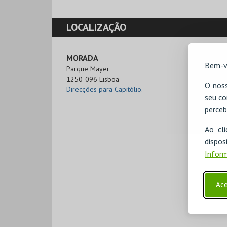
LOCALIZAÇÃO
MORADA
Bem-v
Parque Mayer

1250-096 Lisboa
O noss
Direcções para Capitólio.
seu co
perceb
Ao cl
disp
Inform
Ace