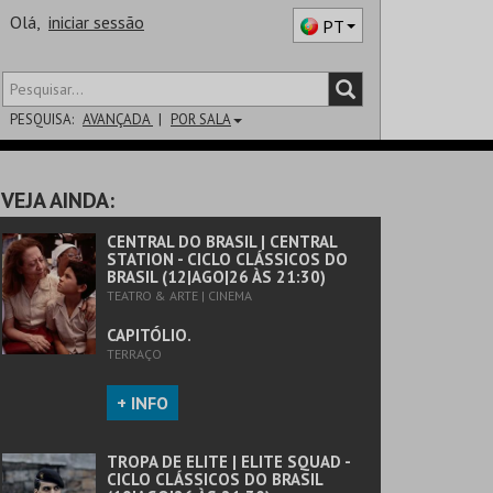
Olá,
iniciar sessão
PT
PESQUISA:
AVANÇADA
POR SALA
DISTRITO
VEJA AINDA:
SALA
CENTRAL DO BRASIL | CENTRAL
STATION - CICLO CLÁSSICOS DO
BRASIL (12|AGO|26 ÀS 21:30)
TEATRO & ARTE | CINEMA
CAPITÓLIO.
TERRAÇO
+ INFO
TROPA DE ELITE | ELITE SQUAD -
CICLO CLÁSSICOS DO BRASIL