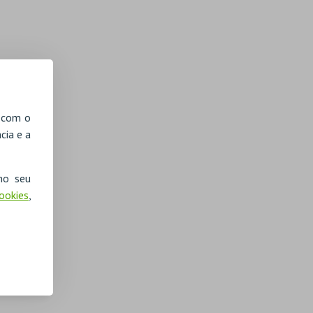
, com o
cia e a
no seu
Cookies
,