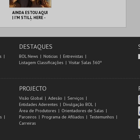
AINDA ESTOU AQUI
| I'M STILL HERE -
CICLO CLÁSSICOS
DO BRASIL
CAPITÓLIO.
DESTAQUES
MAIS INFO
s
BOL News
Noticias
Entrevistas
Listagem Classificações
Visitar Salas 360º
COMPRAR
PROJECTO
Visão Global
Adesão
Serviços
Entidades Aderentes
Divulgação BOL
Área de Produtores
Orientadores de Salas
s
Parceiros
Programa de Afiliados
Testemunhos
Carreiras