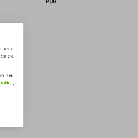
PUB
, com o
cia e a
no seu
Cookies
,