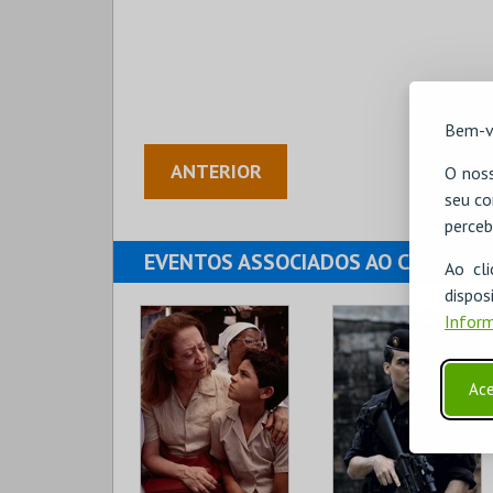
Bem-v
ANTERIOR
O noss
seu co
perceb
EVENTOS ASSOCIADOS AO CARTÃO
Ao cl
disp
Inform
Ace