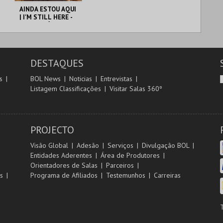
AINDA ESTOU AQUI
| I'M STILL HERE -
CICLO CLÁSSICOS
DO BRASIL
CAPITÓLIO.
DESTAQUES
MAIS INFO
s
BOL News
Noticias
Entrevistas
Listagem Classificações
Visitar Salas 360º
COMPRAR
PROJECTO
Visão Global
Adesão
Serviços
Divulgação BOL
Entidades Aderentes
Área de Produtores
Orientadores de Salas
Parceiros
s
Programa de Afiliados
Testemunhos
Carreiras