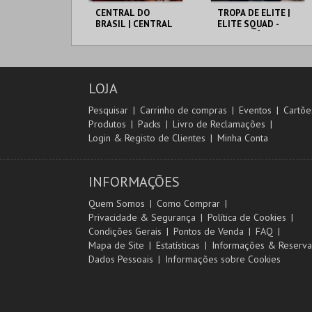
CENTRAL DO
TROPA DE ELITE |
BRASIL | CENTRAL
ELITE SQUAD -
STATION - CICLO
CICLO CLÁSSICOS
CLÁSSICOS DO
DO BRASIL
BRASIL
CAPITÓLIO.
CAPITÓLIO.
LOJA
MAIS INFO
MAIS INFO
Pesquisar
Carrinho de compras
Eventos
Cartõe
Produtos
Packs
Livro de Reclamações
COMPRAR
COMPRAR
Login & Registo de Clientes
Minha Conta
INFORMAÇÕES
Quem Somos
Como Comprar
Privacidade & Segurança
Política de Cookies
Condições Gerais
Pontos de Venda
FAQ
Mapa de Site
Estatísticas
Informações & Reserva
Dados Pessoais
Informações sobre Cookies