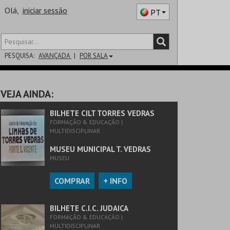
Olá,
iniciar sessão
PT
PESQUISA:
AVANÇADA
POR SALA
DISTRITO
VEJA AINDA:
SALA
BILHETE CILT TORRES VEDRAS
FORMAÇÃO & EDUCAÇÃO |
MULTIDISCIPLINAR
MUSEU MUNICIPAL T. VEDRAS
MUSEU
COMPRAR
+ INFO
BILHETE C.I.C. JUDAICA
FORMAÇÃO & EDUCAÇÃO |
MULTIDISCIPLINAR