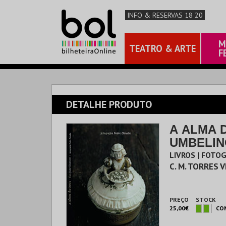
INFO & RESERVAS 18 20
M
TEATRO & ARTE
F
DETALHE PRODUTO
A ALMA D
UMBELIN
LIVROS | FOTO
C. M. TORRES 
PREÇO
STOCK
25,00€
CO