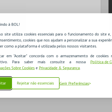
m o espólio e interior da Casa do Dr Jaime Umbelino
indo à BOL!
Torres Vedras
o site utiliza cookies essenciais para o funcionamento do site e
nsentimento, cookies que nos ajudam a personalizar a sua experiên
er como a plataforma é utilizada pelos nossos visitantes.
icar em "Aceitar" concorda com o armazenamento de cookies 
ositivo. Para saber mais consulte a nossa
Política de 
ações Sobre Cookies
e
Privacidade & Segurança
.
itar
Rejeitar não essenciais
Gerir Preferências