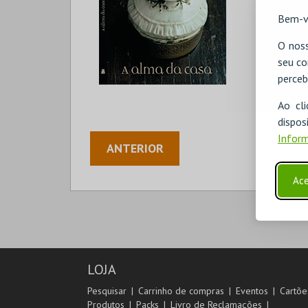
Bem-v
O noss
seu co
perceb
Ao cl
disp
Inform
ANTERIOR
Ace
LOJA
Pesquisar
Carrinho de compras
Eventos
Cartõe
Produtos
Packs
Livro de Reclamações