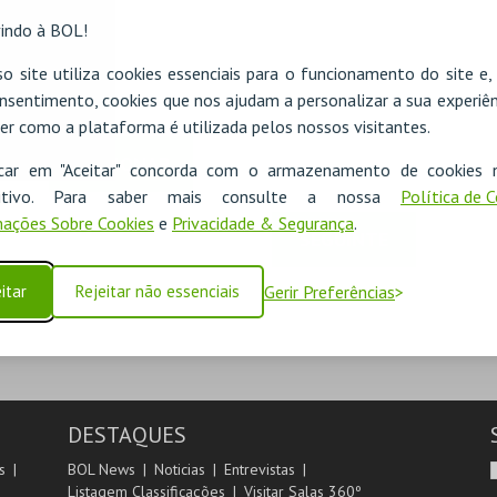
indo à BOL!
o site utiliza cookies essenciais para o funcionamento do site e
nsentimento, cookies que nos ajudam a personalizar a sua experiên
er como a plataforma é utilizada pelos nossos visitantes.
ADICIONAR
icar em "Aceitar" concorda com o armazenamento de cookies 
ositivo. Para saber mais consulte a nossa
Política de 
ações Sobre Cookies
e
Privacidade & Segurança
.
SEGUINTE
itar
Rejeitar não essenciais
Gerir Preferências
DESTAQUES
s
BOL News
Noticias
Entrevistas
Listagem Classificações
Visitar Salas 360º