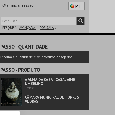
Olá,
iniciar sessão
PT
PESQUISA:
AVANÇADA
POR SALA
DISTRITO
PASSO
- QUANTIDADE
SALA
Escolha a quantidade e os produtos desejados
PASSO
- PRODUTO
A ALMA DA CASA | CASA JAIME
UMBELINO
LIVROS
CÂMARA MUNICIPAL DE TORRES
VEDRAS