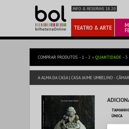
INFO & RESERVAS 18 20
M
TEATRO & ARTE
F
COMPRAR PRODUTOS
1
2
»
QUANTIDADE
3
A ALMA DA CASA | CASA JAIME UMBELINO - CÂM
ADICION
TAMANHO
ÚNICA