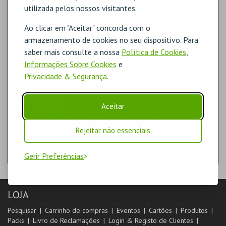
MUSEU MUNICIPAL
utilizada pelos nossos visitantes.
FAMÍLIA | EXPOSIÇÃO
Ao clicar em "Aceitar" concorda com o
MUSEU MUNICIPAL T. VEDRAS
armazenamento de cookies no seu dispositivo. Para
MUSEU
saber mais consulte a nossa
Política de Cookies
,
COMPRAR
+ INFO
Informações Sobre Cookies
e
Privacidade & Segurança
.
BILHETE CILT TORRES VEDRAS
FORMAÇÃO & EDUCAÇÃO | MULTIDISCIPLINAR
Aceitar
MUSEU MUNICIPAL T. VEDRAS
MUSEU
Rejeitar não essenciais
COMPRAR
+ INFO
Gerir Preferências
LOJA
Pesquisar
Carrinho de compras
Eventos
Cartões
Produtos
Packs
Livro de Reclamações
Login & Registo de Clientes