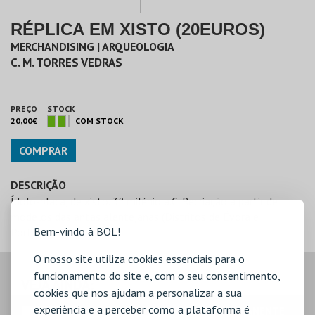
RÉPLICA EM XISTO (20EUROS)
MERCHANDISING | ARQUEOLOGIA
C. M. TORRES VEDRAS
PREÇO
STOCK
20,00€
COM STOCK
COMPRAR
DESCRIÇÃO
Ídolo-placa, de xisto. 3º milénio a.C. Recriação a partir de
modelos das antas alentejanas (Distritos de Évora e
Bem-vindo à BOL!
Portalegre)
O nosso site utiliza cookies essenciais para o
funcionamento do site e, com o seu consentimento,
VEJA AINDA:
cookies que nos ajudam a personalizar a sua
experiência e a perceber como a plataforma é
EXPOSIÇÃO TEMPORARIA E PERMANENTE