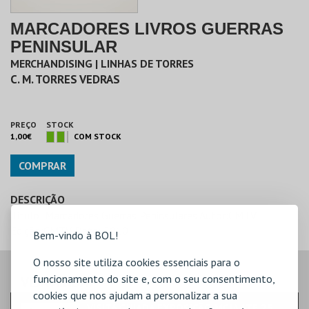
MARCADORES LIVROS GUERRAS
PENINSULAR
MERCHANDISING | LINHAS DE TORRES
C. M. TORRES VEDRAS
PREÇO
STOCK
1,00€
COM STOCK
COMPRAR
DESCRIÇÃO
Titulo: Marcadores Guerras Peninsulares Autor:CMTV
Edição:CMTV Data: 2010
Bem-vindo à BOL!
O nosso site utiliza cookies essenciais para o
funcionamento do site e, com o seu consentimento,
VEJA AINDA:
cookies que nos ajudam a personalizar a sua
VISITA GUIADA EXPOSIÇÃO MCJA ATÉ 25