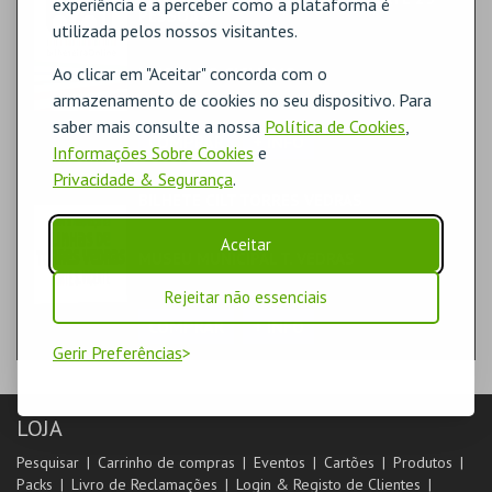
experiência e a perceber como a plataforma é
PESSOAS
utilizada pelos nossos visitantes.
TEATRO & ARTE | EXPOSIÇÃO
Ao clicar em "Aceitar" concorda com o
MUSEU DO CICLISMO
EXPOSIÇÃO PERMANENTE
armazenamento de cookies no seu dispositivo. Para
saber mais consulte a nossa
Política de Cookies
,
COMPRAR
+ INFO
Informações Sobre Cookies
e
Privacidade & Segurança
.
BILHETE CILT TORRES VEDRAS
FORMAÇÃO & EDUCAÇÃO | MULTIDISCIPLINAR
Aceitar
MUSEU MUNICIPAL T. VEDRAS
MUSEU
Rejeitar não essenciais
COMPRAR
+ INFO
Gerir Preferências
LOJA
Pesquisar
Carrinho de compras
Eventos
Cartões
Produtos
Packs
Livro de Reclamações
Login & Registo de Clientes