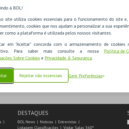
indo à BOL!
o site utiliza cookies essenciais para o funcionamento do site e
nsentimento, cookies que nos ajudam a personalizar a sua experiên
er como a plataforma é utilizada pelos nossos visitantes.
ADICIONAR
icar em "Aceitar" concorda com o armazenamento de cookies 
ositivo. Para saber mais consulte a nossa
Política de 
ações Sobre Cookies
e
Privacidade & Segurança
.
SEGUINTE
itar
Rejeitar não essenciais
Gerir Preferências
DESTAQUES
s
BOL News
Noticias
Entrevistas
Listagem Classificações
Visitar Salas 360º