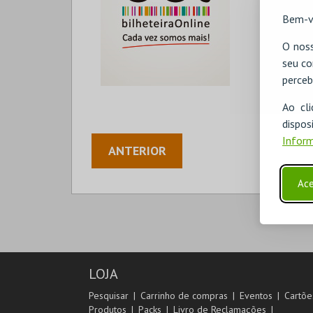
Bem-v
O noss
seu co
perceb
Ao cl
disp
Inform
ANTERIOR
Ace
LOJA
Pesquisar
Carrinho de compras
Eventos
Cartõe
Produtos
Packs
Livro de Reclamações