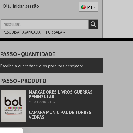
Olá,
iniciar sessão
PT
PESQUISA:
AVANÇADA
POR SALA
DISTRITO
PASSO
- QUANTIDADE
SALA
Escolha a quantidade e os produtos desejados
PASSO
- PRODUTO
MARCADORES LIVROS GUERRAS
PENINSULAR
MERCHANDISING
CÂMARA MUNICIPAL DE TORRES
VEDRAS