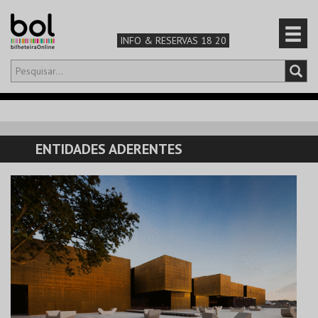
INFO & RESERVAS 18 20
Olá,
iniciar sessão
PT
0
CARRINHO
ENTIDADES ADERENTES
TEATRO & ARTE
MÚSICA & FESTIVAIS
FAMÍLIA
DESPORTO & AVENTURA