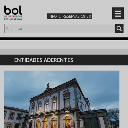
INFO & RESERVAS 18 20
Olá,
iniciar sessão
PT
0
CARRINHO
ENTIDADES ADERENTES
TEATRO & ARTE
MÚSICA & FESTIVAIS
FAMÍLIA
DESPORTO & AVENTURA