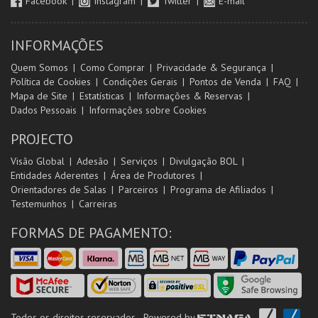
Facebook
Instagram
Twitter
E-mail
INFORMAÇÕES
Quem Somos
Como Comprar
Privacidade & Segurança
Política de Cookies
Condições Gerais
Pontos de Venda
FAQ
Mapa de Site
Estatísticas
Informações & Reservas
Dados Pessoais
Informações sobre Cookies
PROJECTO
Visão Global
Adesão
Serviços
Divulgação BOL
Entidades Aderentes
Área de Produtores
Orientadores de Salas
Parceiros
Programa de Afiliados
Testemunhos
Carreiras
FORMAS DE PAGAMENTO:
Todos os direitos reservados - Powered by