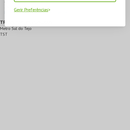
Av. Professor Egas Moniz

2804-503 Almada
Gerir Preferências
Direcções para T. M. Joaquim Benite
TRANSPORTES PÚBLICOS
Metro Sul do Tejo
TST