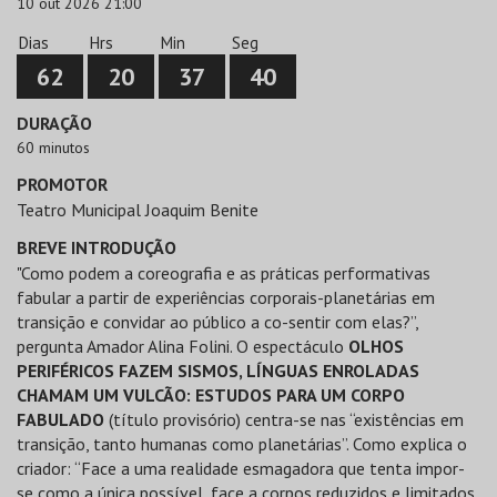
10 out 2026 21:00
Dias
Hrs
Min
Seg
62
20
37
40
DURAÇÃO
60 minutos
PROMOTOR
Teatro Municipal Joaquim Benite
BREVE INTRODUÇÃO
"Como podem a coreografia e as práticas performativas
fabular a partir de experiências corporais-planetárias em
transição e convidar ao público a co-sentir com elas?”,
pergunta Amador Alina Folini. O espectáculo
OLHOS
PERIFÉRICOS FAZEM SISMOS, LÍNGUAS ENROLADAS
CHAMAM UM VULCÃO: ESTUDOS PARA UM CORPO
FABULADO
(título provisório) centra-se nas “existências em
transição, tanto humanas como planetárias”. Como explica o
criador: “Face a uma realidade esmagadora que tenta impor-
se como a única possível, face a corpos reduzidos e limitados