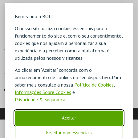
FICHA ARTÍSTICA
Criação e Interpretação
AMADOR ALINA FOLINI
Bem-vindo à BOL!
Colaboração na Investigação
RITÓ NATÁLIO, LARI LABAQ,
PAULA ALMIRÓN, LU CHIEREGATI
O nosso site utiliza cookies essenciais para o
funcionamento do site e, com o seu consentimento,
Co-apresentação
CASA DA DANÇA, TEATRO MUNICIPAL
cookies que nos ajudam a personalizar a sua
JOAQUIM BENITE
experiência e a perceber como a plataforma é
utilizada pelos nossos visitantes.
INFORMAÇÕES ADICIONAIS
Este espectáculo será apresentado no Teatro Municipal
Ao clicar em "Aceitar" concorda com o
Joaquim Benite, na Avenida Professor Egas Moniz, em Almada
armazenamento de cookies no seu dispositivo. Para
PREÇOS
saber mais consulte a nossa
Política de Cookies
,
Geral - 10€
Informações Sobre Cookies
e
Privacidade & Segurança
.
LOCALIZAÇÃO
Aceitar
MORADA
Rejeitar não essenciais