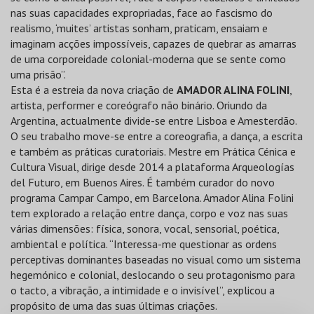
nas suas capacidades expropriadas, face ao fascismo do
realismo, ‘muites’ artistas sonham, praticam, ensaiam e
imaginam acções impossíveis, capazes de quebrar as amarras
de uma corporeidade colonial-moderna que se sente como
uma prisão”.
Esta é a estreia da nova criação de
AMADOR ALINA FOLINI
,
artista, performer e coreógrafo não binário. Oriundo da
Argentina, actualmente divide-se entre Lisboa e Amesterdão.
O seu trabalho move-se entre a coreografia, a dança, a escrita
e também as práticas curatoriais. Mestre em Prática Cénica e
Cultura Visual, dirige desde 2014 a plataforma Arqueologías
del Futuro, em Buenos Aires. É também curador do novo
programa Campar Campo, em Barcelona. Amador Alina Folini
tem explorado a relação entre dança, corpo e voz nas suas
várias dimensões: física, sonora, vocal, sensorial, poética,
ambiental e política. “Interessa-me questionar as ordens
perceptivas dominantes baseadas no visual como um sistema
hegemónico e colonial, deslocando o seu protagonismo para
o tacto, a vibração, a intimidade e o invisível”, explicou a
propósito de uma das suas últimas criações.