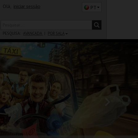
Olá,
iniciar sessão
PT
PESQUISA:
AVANÇADA
POR SALA
DISTRITO
SALA