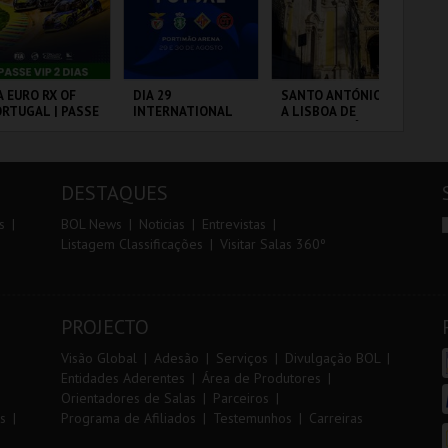
r
i
i
n
o
t
A EURO RX OF
DIA 29
SANTO ANTÓNIO -
TR
RTUGAL | PASSE
INTERNATIONAL
A LISBOA DE
AL
r
e
P 2 DIAS
MASTERS FUTSAL
SANTO ANTÓNIO -
2026 - SPORTING
PERCURSO
CP VS PALMA
RCUITO DE
PORTIMÃO ARENA
ML - SANTO
SE
FUTSAL
OUSADA
ANTÓNIO
DESTAQUES
MAIS INFO
MAIS INFO
MAIS INFO
s
BOL News
Noticias
Entrevistas
Listagem Classificações
Visitar Salas 360º
COMPRAR
COMPRAR
COMPRAR
PROJECTO
Visão Global
Adesão
Serviços
Divulgação BOL
Entidades Aderentes
Área de Produtores
Orientadores de Salas
Parceiros
s
Programa de Afiliados
Testemunhos
Carreiras