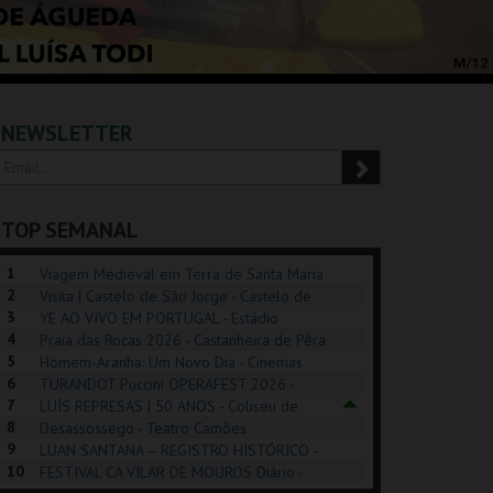
NEWSLETTER
TOP SEMANAL
1
Viagem Medieval em Terra de Santa Maria
2
2026 - Santa Maria da Feira
Visita | Castelo de São Jorge - Castelo de
3
São Jorge
YE AO VIVO EM PORTUGAL - Estádio
4
Algarve
Praia das Rocas 2026 - Castanheira de Pêra
5
Homem-Aranha: Um Novo Dia - Cinemas
6
Cinemax Penafiel
TURANDOT Puccini OPERAFEST 2026 -
POSIÇÕES |
SHREK, O MUSICAL
PIZZA MAN OEIRAS
PÉR
7
Convento da Cartuxa
LUÍS REPRESAS | 50 ANOS - Coliseu de
HIBITIONS 2026
DE 
8
Lisboa
Desassossego - Teatro Camões
9
LUAN SANTANA – REGISTRO HISTÓRICO -
SEU DO ORIENTE.
TAGUSPARK
TAGUSPARK
CAS
10
Estádio da Luz
FESTIVAL CA VILAR DE MOUROS Diário -