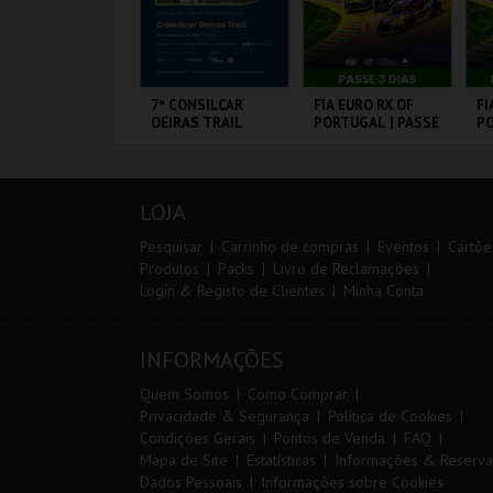
ARQUE AVENTURA
7º CONSILCAR
FIA EURO RX OF
FI
OEIRAS TRAIL
PORTUGAL | PASSE
PO
3 DIAS
VI
ARQUE
FÁBRICA DA
CIRCUITO DE
CI
RNITOLÓGICO
PÓLVORA
LOUSADA
L
LOJA
MAIS INFO
MAIS INFO
MAIS INFO
Pesquisar
Carrinho de compras
Eventos
Cartõe
Produtos
Packs
Livro de Reclamações
Login & Registo de Clientes
Minha Conta
COMPRAR
INSCREVER
COMPRAR
INFORMAÇÕES
Quem Somos
Como Comprar
Privacidade & Segurança
Política de Cookies
Condições Gerais
Pontos de Venda
FAQ
Mapa de Site
Estatísticas
Informações & Reserva
Dados Pessoais
Informações sobre Cookies