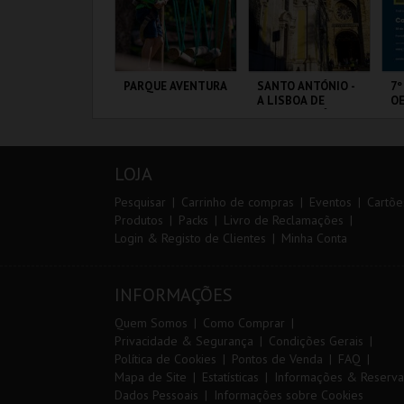
IA 29
PARQUE AVENTURA
SANTO ANTÓNIO -
7º
NTERNATIONAL
A LISBOA DE
OE
ASTERS FUTSAL
SANTO ANTÓNIO -
026 - SL BENFICA
PERCURSO
S FC JIMBEE CAR
ORTIMÃO ARENA
PARQUE
ML - SANTO
FÁ
ORNITOLÓGICO
ANTÓNIO
PÓ
LOJA
MAIS INFO
MAIS INFO
MAIS INFO
Pesquisar
Carrinho de compras
Eventos
Cartõe
Produtos
Packs
Livro de Reclamações
Login & Registo de Clientes
Minha Conta
COMPRAR
COMPRAR
COMPRAR
INFORMAÇÕES
Quem Somos
Como Comprar
Privacidade & Segurança
Condições Gerais
Política de Cookies
Pontos de Venda
FAQ
Mapa de Site
Estatísticas
Informações & Reserva
Dados Pessoais
Informações sobre Cookies