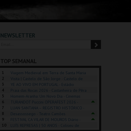
NEWSLETTER
TOP SEMANAL
1
Viagem Medieval em Terra de Santa Maria
2
2026 - Santa Maria da Feira
Visita | Castelo de São Jorge - Castelo de
3
São Jorge
YE AO VIVO EM PORTUGAL - Estádio
4
Algarve
Praia das Rocas 2026 - Castanheira de Pêra
5
Homem-Aranha: Um Novo Dia - Cinemas
6
Cinemax Penafiel
TURANDOT Puccini OPERAFEST 2026 -
REK, O MUSICAL
EXPOSIÇÕES |
PÉROLA – MELHOR
7
Convento da Cartuxa
LUAN SANTANA – REGISTRO HISTÓRICO -
EXHIBITIONS 2026
DE MIM
8
Estádio da Luz
Desassossego - Teatro Camões
9
FESTIVAL CA VILAR DE MOUROS Diário -
GUSPARK
MUSEU DO ORIENTE.
CASINO ESTORIL
TAG
10
Vilar de Mouros
LUÍS REPRESAS | 50 ANOS - Coliseu de