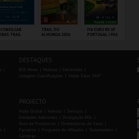
r
i
i
n
o
t
 CONSILCAR
TRAIL DO
FIA EURO RX OF
FI
IRAS TRAIL
ALMONDA 2026
PORTUGAL | PASSE
PO
r
e
3 DIAS
VIP
BRICA DA
SERRA DE AIRE
CIRCUITO DE
CI
LVORA
LOUSADA
LO
DESTAQUES
MAIS INFO
MAIS INFO
MAIS INFO
s
BOL News
Noticias
Entrevistas
Listagem Classificações
Visitar Salas 360º
INSCREVER
INSCREVER
COMPRAR
PROJECTO
Visão Global
Adesão
Serviços
Entidades Aderentes
Divulgação BOL
Área de Produtores
Orientadores de Salas
s
Parceiros
Programa de Afiliados
Testemunhos
Carreiras