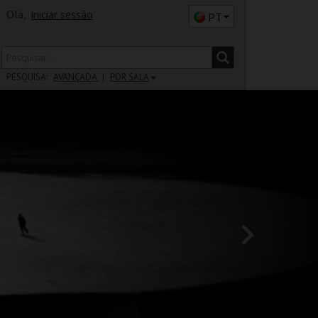
Olá,
iniciar sessão
PT
PESQUISA:
AVANÇADA
POR SALA
DISTRITO
SALA