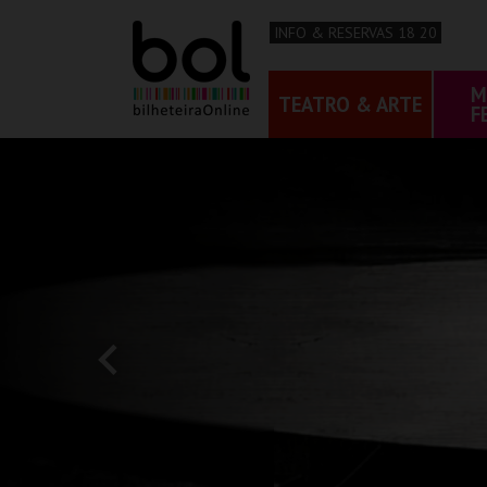
INFO & RESERVAS 18 20
M
TEATRO & ARTE
F